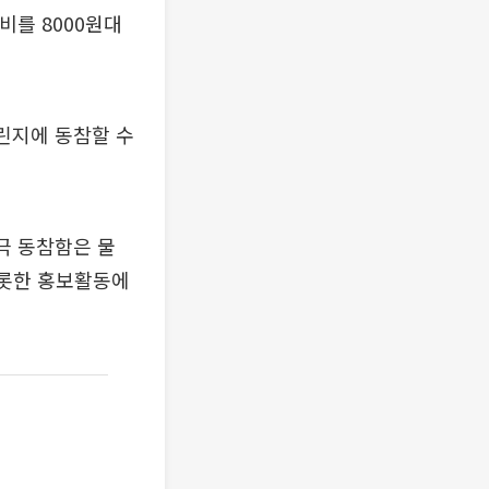
비를 8000원대
린지에 동참할 수
극 동참함은 물
비롯한 홍보활동에