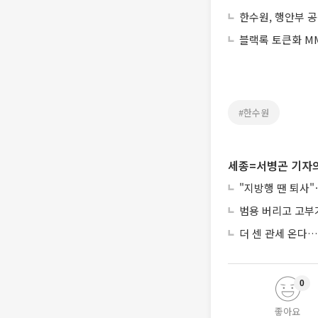
한수원, 행안부 
블랙록 토큰화 MM
#한수원
세종=서병곤 기자의
"지방행 땐 퇴사"
범용 버리고 고부가
더 센 관세 온다
0
좋아요