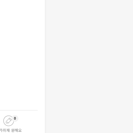
0
가취재 원해요