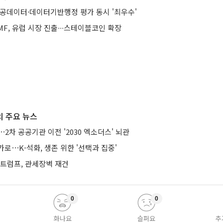
공공데이터·데이터기반행정 평가 동시 '최우수'
F, 유럽 시장 진출∙∙∙스테이블코인 확장
 주요 뉴스
⋯2차 공공기관 이전 '2030 엑소더스' 뇌관
로⋯K-석화, 생존 위한 '선택과 집중'
…트럼프, 관세장벽 재건
0
0
화나요
슬퍼요
추