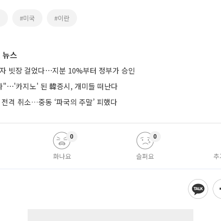
스
#미국
#이란
 뉴스
투자 빗장 걸었다⋯지분 10%부터 정부가 승인
다"⋯'카지노' 된 韓증시, 개미들 떠난다
 전격 취소…중동 ‘파국의 주말’ 피했다
0
0
화나요
슬퍼요
추