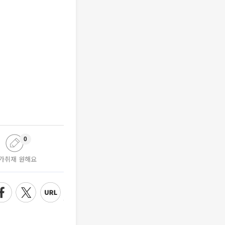
0
가취재 원해요