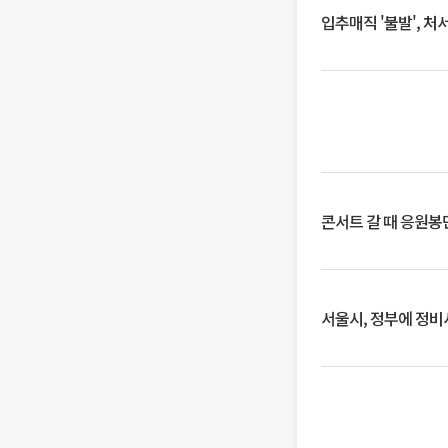
입추매직 '불발', 처
콘서트 갈 때 응원봉만
서울시, 정부에 정비사