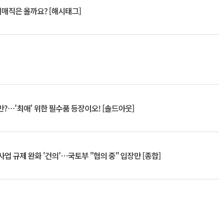
서매직은 올까요? [해시태그]
?⋯'최애' 위한 필수품 등장이오! [솔드아웃]
업 규제 완화 '건의'⋯국토부 "협의 중" 입장만 [종합]