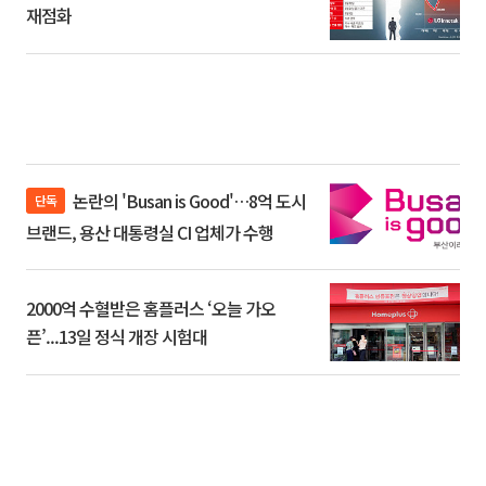
재점화
논란의 'Busan is Good'…8억 도시
단독
브랜드, 용산 대통령실 CI 업체가 수행
2000억 수혈받은 홈플러스 ‘오늘 가오
픈’...13일 정식 개장 시험대