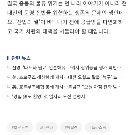
결국 중동의 물류 위기는 먼 나라 이야기가 아니라
현
대인의 문명 전반을 위협하는 생존의 문제
인 셈인데
요. '산업의 쌀'이 바닥나기 전에 공급망을 다변화하
고 국가 차원의 대책을 서둘러야 할 때입니다.
관련 뉴스
진영, ‘나프타 원료’ 열분해유 고객사 상위등급 평가 확인…생산설비 11기로 확대 추진
美, 호르무즈 해상봉쇄 개시⋯대전 오월드 탈출 '늑구' 드디어 발견 外
美, 호르무즈해협 봉쇄 개시…트럼프 “오늘 아침 전화 받아, 그들은 합의 원해”
‘경험 無도 환영’ 첫 일자리 도전 설명서
#호르무즈
#나프타
#에틸렌
#플라스틱