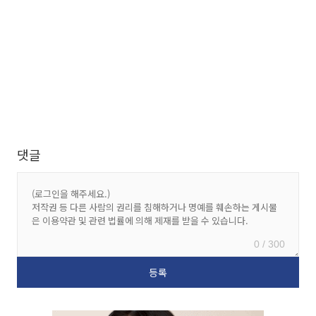
댓글
0 / 300