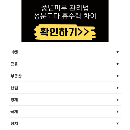
마켓
금융
부동산
산업
경제
국제
정치