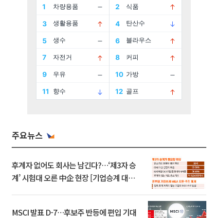
주요뉴스
후계자 없어도 회사는 남긴다?…‘제3자 승
계’ 시험대 오른 中企 현장 [기업승계 대전
환]
MSCI 발표 D-7…후보주 반등에 편입 기대