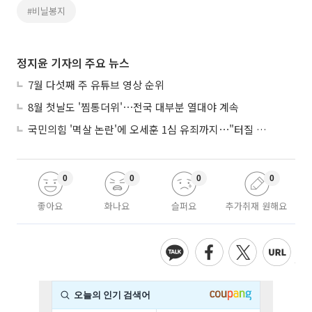
#비닐봉지
정지윤 기자의 주요 뉴스
7월 다섯째 주 유튜브 영상 순위
8월 첫날도 '찜통더위'⋯전국 대부분 열대야 계속
국민의힘 '멱살 논란'에 오세훈 1심 유죄까지⋯"터질 게 터졌다"
0
0
0
0
좋아요
화나요
슬퍼요
추가취재 원해요