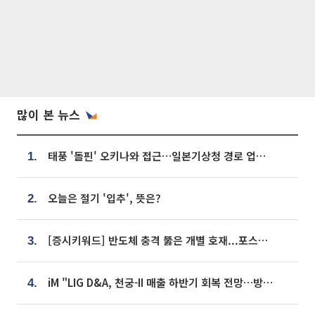
많이 본 뉴스
태풍 '돌핀' 오키나와 접근…일본기상청 경로 업데이트
1.
오늘은 절기 '입추', 뜻은?
2.
[증시키워드] 반도체 충격 뚫은 개별 호재...포스코퓨처엠·에코프로·한화솔루션 '눈길'
3.
iM "LIG D&A, 천궁-II 매출 하반기 회복 전망…방산 톱픽 유지"
4.