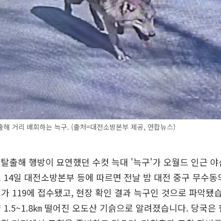
해 거리 배회하는 늑구. (출처=대전소방본부 제공, 연합뉴스)
탈출해 행방이 묘연했던 수컷 늑대 '늑구'가 오월드 인근 
 14일 대전소방본부 등에 따르면 전날 밤 대전 중구 무수동
가 119에 접수됐고, 현장 확인 결과 늑구인 것으로 파악됐습
 1.5~1.8㎞ 떨어진 오도산 기슭으로 알려졌습니다. 당국은