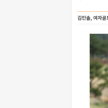
김민솔, 여자골