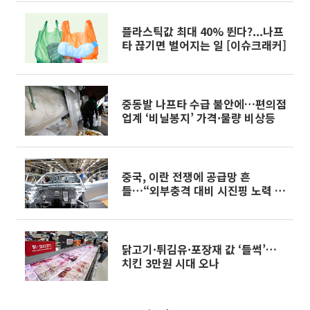
플라스틱값 최대 40% 뛴다?...나프
타 끊기면 벌어지는 일 [이슈크래커]
중동발 나프타 수급 불안에…편의점
업계 ‘비닐봉지’ 가격·물량 비상등
중국, 이란 전쟁에 공급망 흔
들…“외부충격 대비 시진핑 노력 한
계”
닭고기·튀김유·포장재 값 ‘들썩’…
치킨 3만원 시대 오나