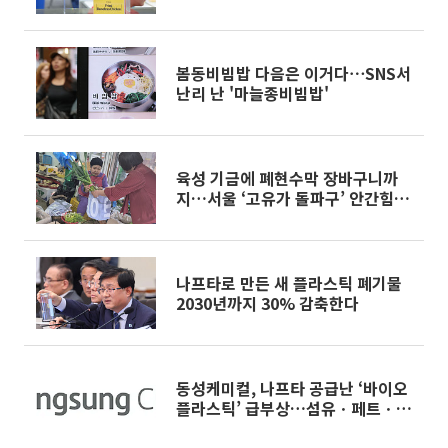
안간힘
봄동비빔밥 다음은 이거다⋯SNS서
난리 난 '마늘종비빔밥'
육성 기금에 폐현수막 장바구니까
지…서울 ‘고유가 돌파구’ 안간힘
[메트로]
나프타로 만든 새 플라스틱 폐기물
2030년까지 30% 감축한다
동성케미컬, 나프타 공급난 ‘바이오
플라스틱’ 급부상…섬유ㆍ페트ㆍ페
인트ㆍ화장품 등 활용 가능