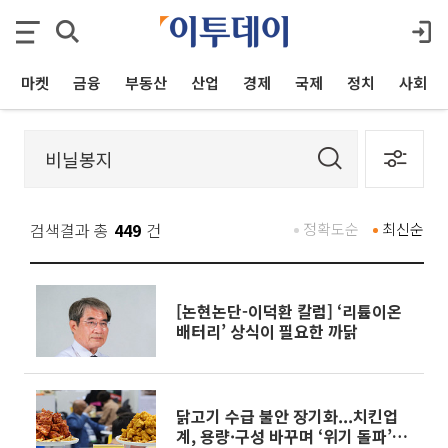
마켓
금융
부동산
산업
경제
국제
정치
사회
검색결과 총
449
건
정확도순
최신순
[논현논단-이덕환 칼럼] ‘리튬이온
배터리’ 상식이 필요한 까닭
닭고기 수급 불안 장기화...치킨업
계, 용량·구성 바꾸며 ‘위기 돌파’