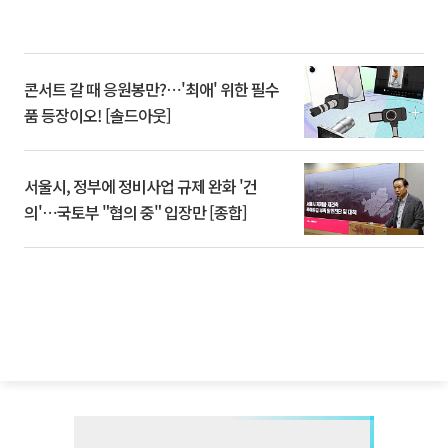
콘서트 갈 때 응원봉만?⋯'최애' 위한 필수
품 등장이오! [솔드아웃]
서울시, 정부에 정비사업 규제 완화 '건
의'⋯국토부 "협의 중" 입장만 [종합]