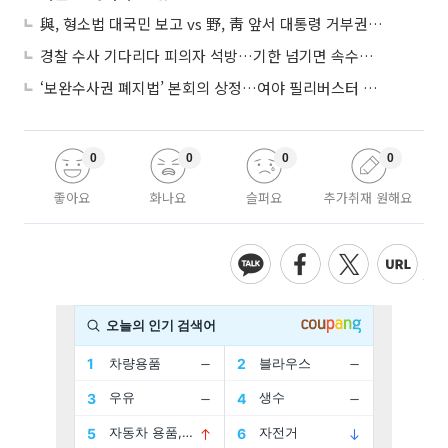
與, 형소법 대국민 보고 vs 野, 靑 앞서 대통령 거부권 촉구
경찰 수사 기다리다 피의자 석방…기한 넘기면 속수무책
‘보완수사권 폐지법’ 본회의 상정…여야 필리버스터 대치
0
0
0
0
좋아요
화나요
슬퍼요
추가취재 원해요