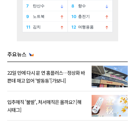
주요뉴스
22일 만에 다시 문 연 홈플러스…정상화 바
쁜데 재고 없어 ‘발동동’[가보니]
입추매직 '불발', 처서매직은 올까요? [해
시태그]