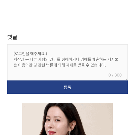
댓글
0 / 300