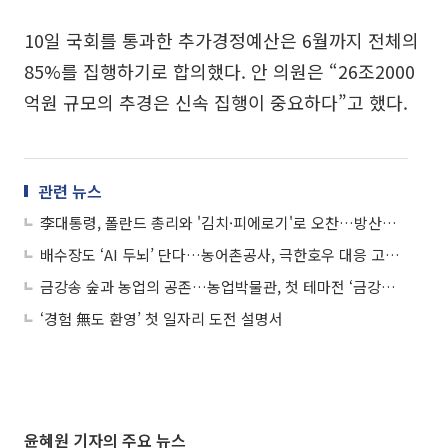
10일 국회를 통과한 추가경정예산은 6월까지 전체의
85%를 집행하기로 합의했다. 안 의원은 “26조2000
억원 규모의 추경은 신속 집행이 중요하다”고 했다.
관련 뉴스
李대통령, 폴란드 총리와 '김치·피에로기'로 오찬…방산기업도 초청
배수장도 ‘AI 두뇌’ 단다…농어촌공사, 극한호우 대응 고도화
금강송 숲과 농업의 공존…농업박물관, 첫 테마전 ‘금강송 곁에’
‘경험 無도 환영’ 첫 일자리 도전 설명서
윤혜원 기자의 주요 뉴스