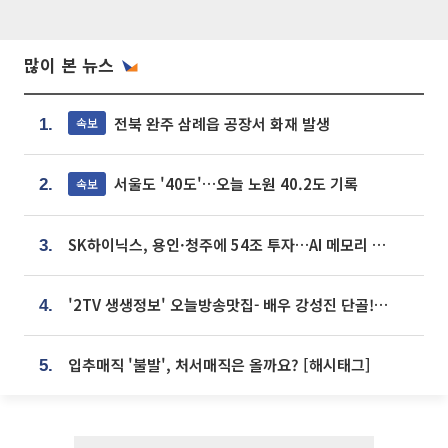
많이 본 뉴스
전북 완주 삼례읍 공장서 화재 발생
속보
1.
서울도 '40도'…오늘 노원 40.2도 기록
속보
2.
SK하이닉스, 용인·청주에 54조 투자…AI 메모리 생산기지 키운다
3.
'2TV 생생정보' 오늘방송맛집- 배우 강성진 단골! 쌀국수ㆍ푸팟퐁 커리 맛집 '블○○○'
4.
입추매직 '불발', 처서매직은 올까요? [해시태그]
5.