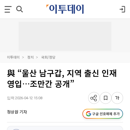
이투데이
정치
국회/정당
與 “울산 남구갑, 지역 출신 인재
영입…조만간 공개”
입력 2026-04-12 15:08
정상원 기자
구글 선호매체 추가