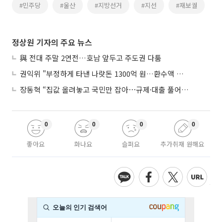
#민주당
#울산
#지방선거
#지선
#재보궐
정상원 기자의 주요 뉴스
與 전대 주말 2연전…호남 앞두고 주도권 다툼
권익위 "부정하게 타낸 나랏돈 1300억 원…환수액 역대 최대"
장동혁 “집값 올려놓고 국민만 잡아⋯규제·대출 풀어야”
0
0
0
0
좋아요
화나요
슬퍼요
추가취재 원해요