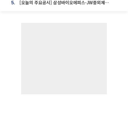
[오늘의 주요공시] 삼성바이오에피스·JW중외제약·한미반도체·SK바이오사이언스 등
5.