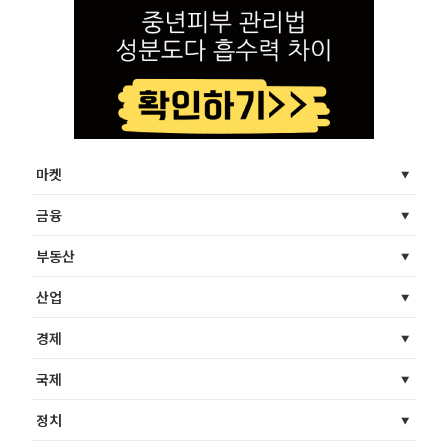
마켓
금융
부동산
산업
경제
국제
정치