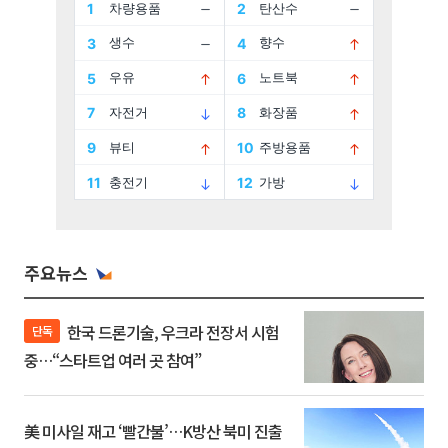
주요뉴스
한국 드론기술, 우크라 전장서 시험
단독
중…“스타트업 여러 곳 참여”
美 미사일 재고 ‘빨간불’…K방산 북미 진출