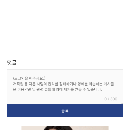
댓글
0 / 300