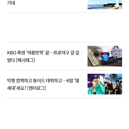
기대
KBO 폭염 '여름방학' 끝…프로야구 갈 길
멀다 [해시태그]
빅뱅 컴백하고 튜이드 데뷔하고⋯K팝 '몇
세대'세요? [엔터로그]