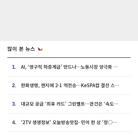
많이 본 뉴스
AI, ‘영구적 하층계급’ 만드나…노동시장 양극화 경고
1.
한화생명, 젠지에 2-1 역전승⋯KeSPA컵 결선 스테이지 2 직행
2.
대규모 공급 ‘최후 카드’ 그린벨트⋯관건은 ‘속도’ [주택공급 승부수의 조건]
3.
'2TV 생생정보' 오늘방송맛집- 민어 한 상 '청○○○' vs 전복 한 상 '명○'
4.