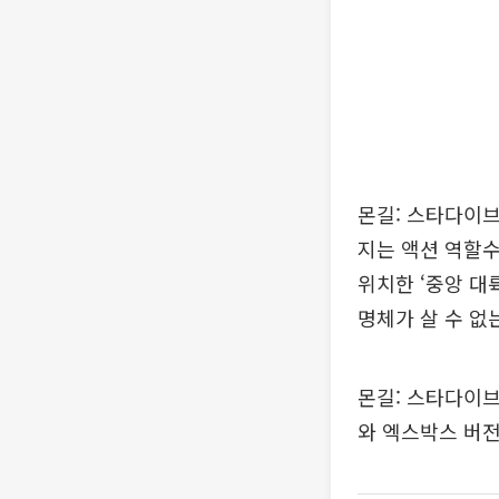
몬길: 스타다이브
지는 액션 역할수
위치한 ‘중앙 대
명체가 살 수 없
몬길: 스타다이브
와 엑스박스 버전