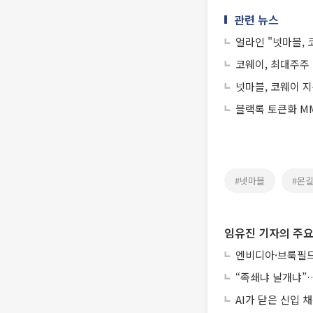
관련 뉴스
얼라인 "넷마블,
코웨이, 최대주주
넷마블, 코웨이 지
블랙록 토큰화 MM
#넷마블
#몬
임유진 기자의 주요
엔비디아·브룩필드
“족쇄냐 날개냐”…
AI가 닫은 신입