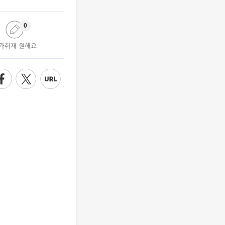
0
가취재 원해요