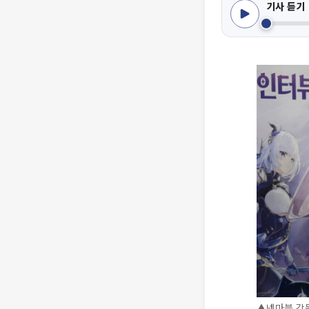
기사 듣기
▲넷마블 강동