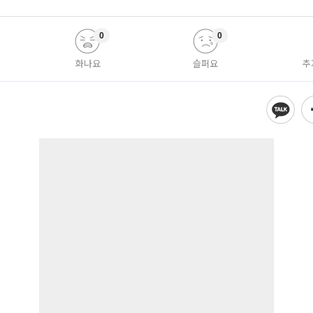
0
0
화나요
슬퍼요
추