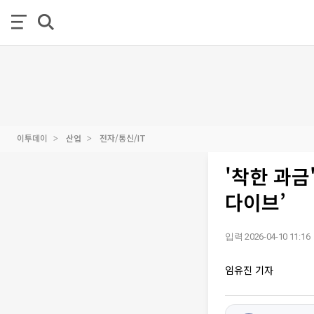
이투데이
산업
전자/통신/IT
'착한 과금
다이브’
입력 2026-04-10 11:16
임유진 기자