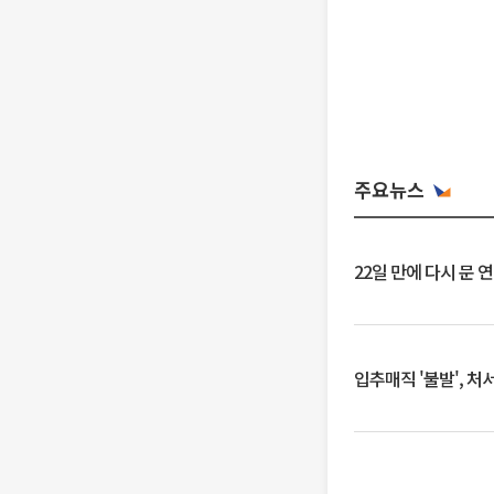
주요뉴스
22일 만에 다시 문 
입추매직 '불발', 처