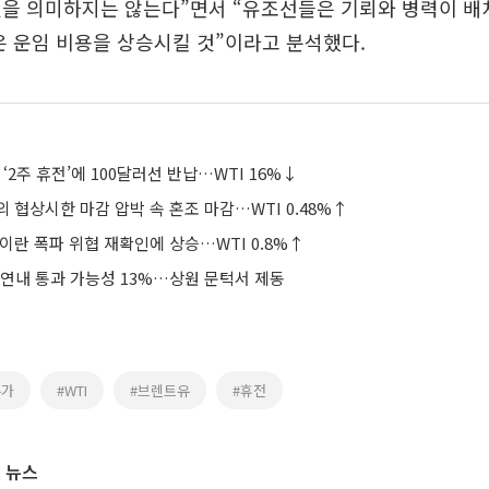
것을 의미하지는 않는다”면서 “유조선들은 기뢰와 병력이 배
은 운임 비용을 상승시킬 것”이라고 분석했다.
 ‘2주 휴전’에 100달러선 반납…WTI 16%↓
 협상시한 마감 압박 속 혼조 마감…WTI 0.48%↑
이란 폭파 위협 재확인에 상승…WTI 0.8%↑
 연내 통과 가능성 13%…상원 문턱서 제동
유가
#WTI
#브렌트유
#휴전
 뉴스