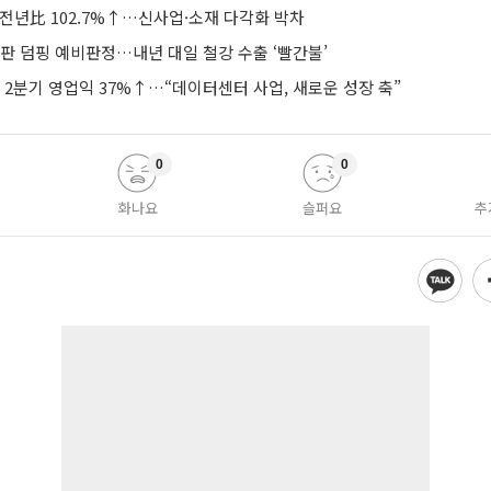
 전년比 102.7%↑…신사업·소재 다각화 박차
판 덤핑 예비판정…내년 대일 철강 수출 ‘빨간불’
2분기 영업익 37%↑…“데이터센터 사업, 새로운 성장 축”
0
0
화나요
슬퍼요
추