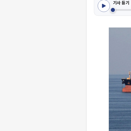
기사 듣기