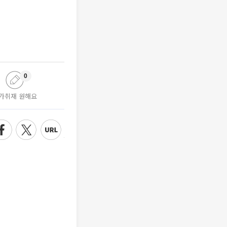
0
가취재 원해요