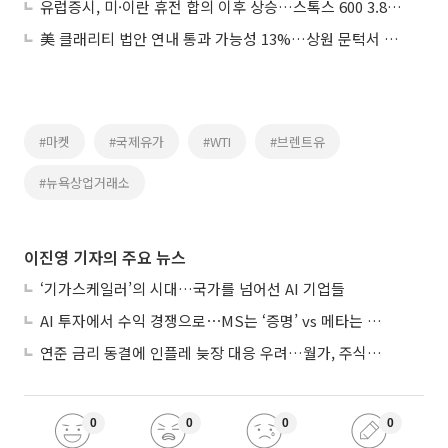
유럽증시, 미·이란 휴전 합의 이후 상승…스톡스 600 3.88%↑
美 클래리티 법안 연내 통과 가능성 13%…상원 문턱서 제동
#마켓
#국제유가
#WTI
#브렌트유
#뉴욕상업거래소
이진영 기자의 주요 뉴스
‘기가스케일러’의 시대…국가를 넘어선 AI 기업들
AI 투자에서 수익 경쟁으로⋯MS는 ‘증명’ vs 메타는 ‘숙제’
연준 금리 동결에 인플레 늦장 대응 우려…월가, 주식도 채권도 던졌다
0
0
0
0