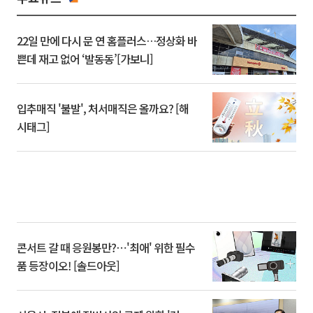
22일 만에 다시 문 연 홈플러스…정상화 바
쁜데 재고 없어 ‘발동동’[가보니]
입추매직 '불발', 처서매직은 올까요? [해
시태그]
콘서트 갈 때 응원봉만?⋯'최애' 위한 필수
품 등장이오! [솔드아웃]