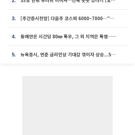
35도 안팎 무더위 이어져…전국 곳곳 소나기 [오늘 날씨]
2.
[주간증시전망] 다음주 코스피 6000~7000⋯“外人 수급은 정책이 변수”
3.
동해안은 시간당 80㎜ 폭우, 그 외 지역은 폭염…‘극과 극 날씨’
4.
뉴욕증시, 연준 금리인상 기대감 꺾이자 상승...S&P500 사상 최고치 [종합]
5.