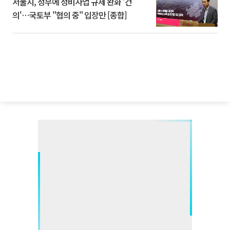
서울시, 정부에 정비사업 규제 완화 '건
의'⋯국토부 "협의 중" 입장만 [종합]