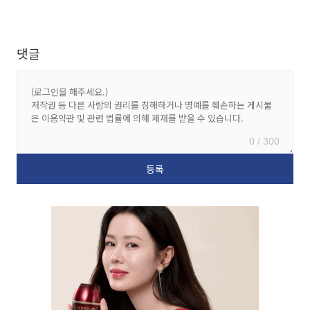
댓글
0 / 300