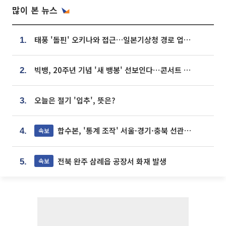
많이 본 뉴스
태풍 '돌핀' 오키나와 접근…일본기상청 경로 업데이트
1.
빅뱅, 20주년 기념 '새 뱅봉' 선보인다⋯콘서트 앞두고 팝업 개최
2.
오늘은 절기 '입추', 뜻은?
3.
합수본, '통계 조작' 서울·경기·충북 선관위 등 추가 압수수색
속보
4.
전북 완주 삼례읍 공장서 화재 발생
속보
5.