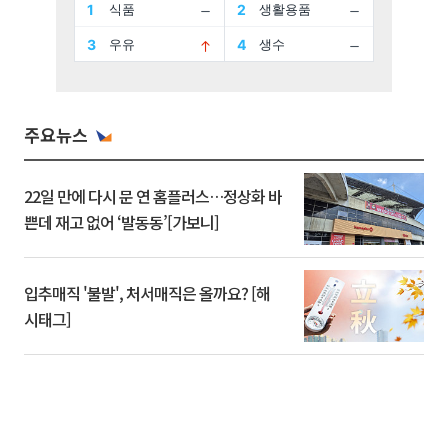
주요뉴스
22일 만에 다시 문 연 홈플러스…정상화 바
쁜데 재고 없어 ‘발동동’[가보니]
입추매직 '불발', 처서매직은 올까요? [해
시태그]