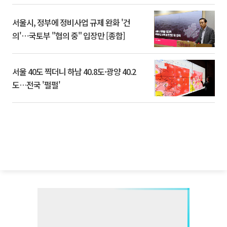
서울시, 정부에 정비사업 규제 완화 '건
의'⋯국토부 "협의 중" 입장만 [종합]
서울 40도 찍더니 하남 40.8도·광양 40.2
도…전국 '펄펄'