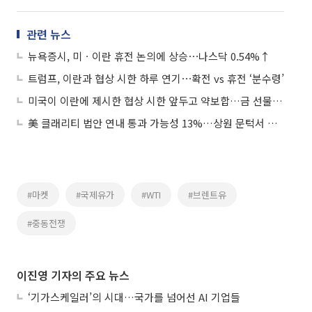
관련 뉴스
뉴욕증시, 미ㆍ이란 휴전 논의에 상승⋯나스닥 0.54%↑
트럼프, 이란과 협상 시한 하루 연기⋯확전 vs 휴전 ‘분수령’
미국이 이란에 제시한 협상 시한 앞두고 약보합…금 선물 0.08%↓
美 클래리티 법안 연내 통과 가능성 13%…상원 문턱서 제동
#마켓
#국제유가
#WTI
#브렌트유
#중동전쟁
이진영 기자의 주요 뉴스
‘기가스케일러’의 시대…국가를 넘어선 AI 기업들