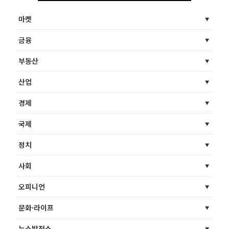
마켓
금융
부동산
산업
경제
국제
정치
사회
오피니언
문화·라이프
뉴스발전소