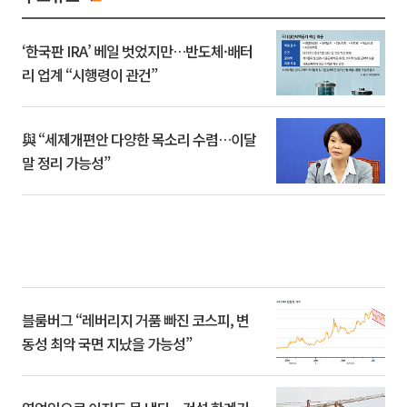
‘한국판 IRA’ 베일 벗었지만…반도체·배터
리 업계 “시행령이 관건”
與 “세제개편안 다양한 목소리 수렴…이달
말 정리 가능성”
블룸버그 “레버리지 거품 빠진 코스피, 변
동성 최악 국면 지났을 가능성”