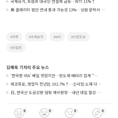
국제유가, 트럼프 대국민 연설에 급등…WTI 11%↑
美 클래리티 법안 연내 통과 가능성 13%…상원 문턱서 제동
#마켓
#국제유가
#WTI
#브렌트유
#트럼프
김해욱 기자의 주요 뉴스
‘한국판 IRA’ 베일 벗었지만…반도체·배터리 업계 “시행령이 관건”
에코프로, 영업익 전년比 102.7%↑…신사업·소재 다각화 박차
日, 한국산 도금강판 덤핑 예비판정…내년 대일 철강 수출 ‘빨간불’
0
0
0
0