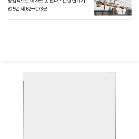
영업익으로 이자도 못 낸다…건설 한계기
업 5년 새 62→173곳