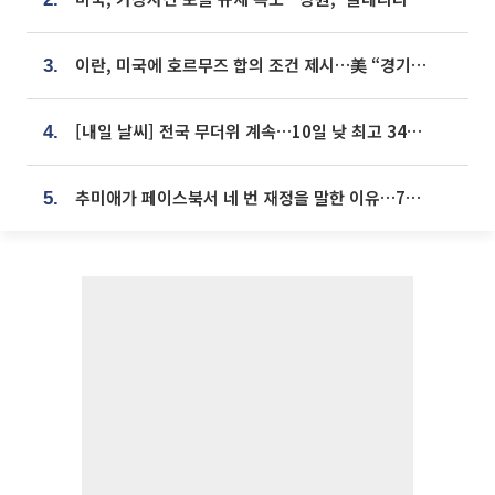
이란, 미국에 호르무즈 합의 조건 제시…美 “경기 아직 안 끝나” [종합]
3.
[내일 날씨] 전국 무더위 계속…10일 낮 최고 34도 육박
4.
추미애가 페이스북서 네 번 재정을 말한 이유…7700억 추경 열쇠는 도의회에
5.