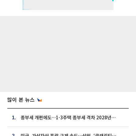
많이 본 뉴스
종부세 개편에도…1·3주택 종부세 격차 2028년부터 확대
1.
미국, 가상자산 포괄 규제 속도…상원, ‘클래리티법’ 9월 절차투표 추진
2.