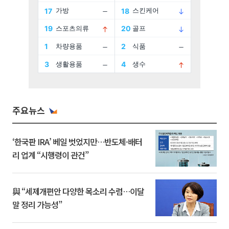
주요뉴스
‘한국판 IRA’ 베일 벗었지만…반도체·배터
리 업계 “시행령이 관건”
與 “세제개편안 다양한 목소리 수렴…이달
말 정리 가능성”