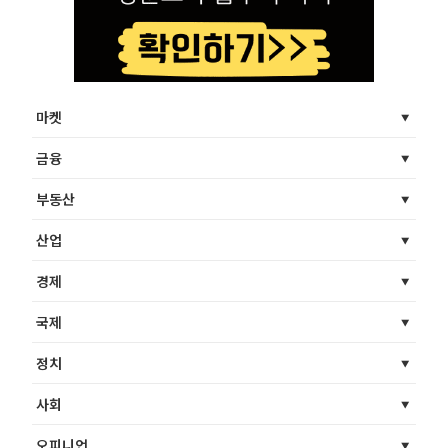
마켓
금융
부동산
산업
경제
국제
정치
사회
오피니언