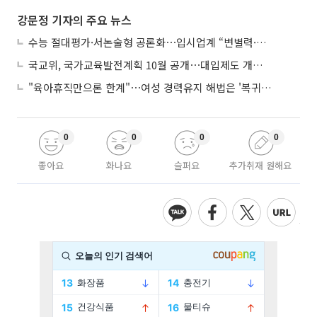
강문정 기자의 주요 뉴스
수능 절대평가·서논술형 공론화⋯입시업계 “변별력·사교육 대책 먼저”
국교위, 국가교육발전계획 10월 공개⋯대입제도 개편 공론화 추진
"육아휴직만으론 한계"⋯여성 경력유지 해법은 '복귀 후 유연근무’
0
0
0
0
좋아요
화나요
슬퍼요
추가취재 원해요