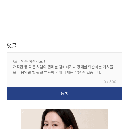
댓글
0 / 300