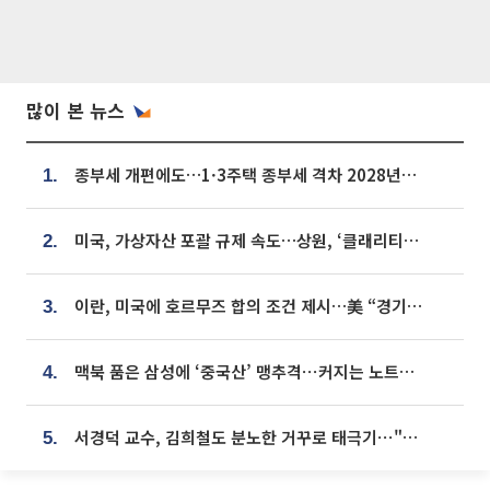
많이 본 뉴스
종부세 개편에도…1·3주택 종부세 격차 2028년부터 확대
1.
미국, 가상자산 포괄 규제 속도…상원, ‘클래리티법’ 9월 절차투표 추진
2.
이란, 미국에 호르무즈 합의 조건 제시…美 “경기 아직 안 끝나” [종합]
3.
맥북 품은 삼성에 ‘중국산’ 맹추격⋯커지는 노트북 OLED 시장
4.
서경덕 교수, 김희철도 분노한 거꾸로 태극기⋯"엉터리는 아냐, 아쉬울 뿐"
5.