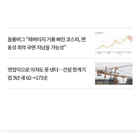
블룸버그 “레버리지 거품 빠진 코스피, 변
동성 최악 국면 지났을 가능성”
영업익으로 이자도 못 낸다…건설 한계기
업 5년 새 62→173곳