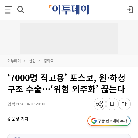
이투데이
산업
중화학
‘7000명 직고용’ 포스코, 원·하청
구조 수술⋯‘위험 외주화’ 끊는다
입력 2026-04-07 20:30
강문정 기자
구글 선호매체 추가