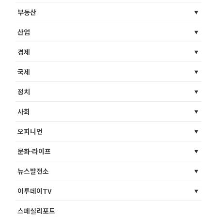
부동산
산업
경제
국제
정치
사회
오피니언
문화·라이프
뉴스발전소
이투데이TV
스페셜리포트