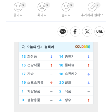
0
0
0
0
좋아요
화나요
슬퍼요
추가취재 원해요