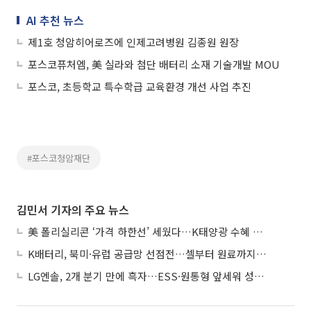
AI 추천 뉴스
제1호 청암히어로즈에 인제고려병원 김종원 원장
포스코퓨처엠, 美 실라와 첨단 배터리 소재 기술개발 MOU
포스코, 초등학교 특수학급 교육환경 개선 사업 추진
#포스코청암재단
김민서 기자의 주요 뉴스
美 폴리실리콘 ‘가격 하한선’ 세웠다…K태양광 수혜 기대
K배터리, 북미·유럽 공급망 선점전…셀부터 원료까지 현지화
LG엔솔, 2개 분기 만에 흑자…ESS·원통형 앞세워 성장 가속