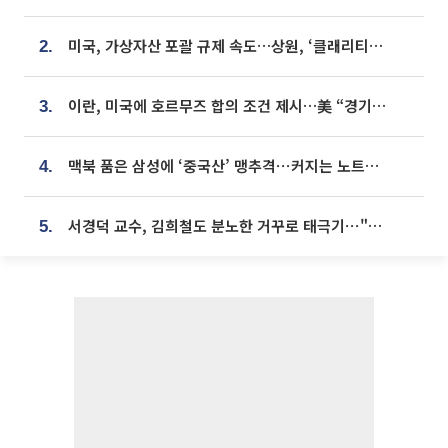
미국, 가상자산 포괄 규제 속도…상원, ‘클래리티법’ 9월 절차투표 추진
2.
이란, 미국에 호르무즈 합의 조건 제시…美 “경기 아직 안 끝나” [종합]
3.
맥북 품은 삼성에 ‘중국산’ 맹추격⋯커지는 노트북 OLED 시장
4.
서경덕 교수, 김희철도 분노한 거꾸로 태극기⋯"엉터리는 아냐, 아쉬울 뿐"
5.