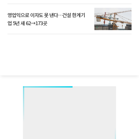
영업익으로 이자도 못 낸다…건설 한계기
업 5년 새 62→173곳