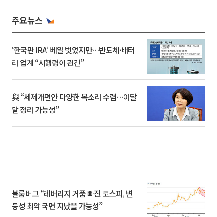
주요뉴스
‘한국판 IRA’ 베일 벗었지만…반도체·배터
리 업계 “시행령이 관건”
與 “세제개편안 다양한 목소리 수렴…이달
말 정리 가능성”
블룸버그 “레버리지 거품 빠진 코스피, 변
동성 최악 국면 지났을 가능성”