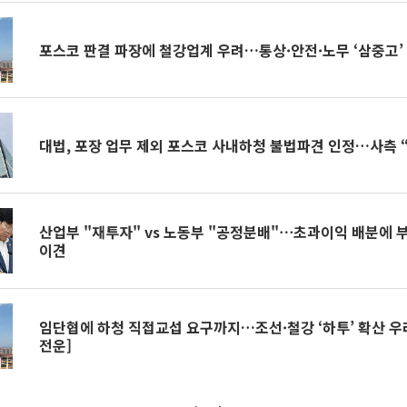
포스코 판결 파장에 철강업계 우려…통상·안전·노무 ‘삼중고’
대법, 포장 업무 제외 포스코 사내하청 불법파견 인정…사측 
산업부 "재투자" vs 노동부 "공정분배"⋯초과이익 배분에 
이견
임단협에 하청 직접교섭 요구까지…조선·철강 ‘하투’ 확산 우
전운]