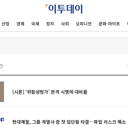
산업
경제
국제
정치
사회
오피니언
문화·라이프
건
[시론] ‘위험성평가’ 본격 시행에 대비를
현대제철, 그룹 계열사 중 첫 임단협 타결…파업 리스크 해소