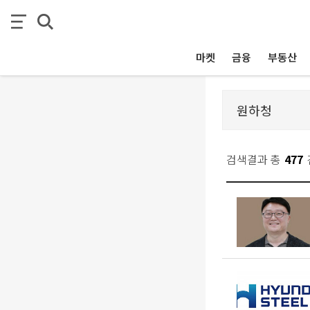
마켓
금융
부동산
검색결과 총
477