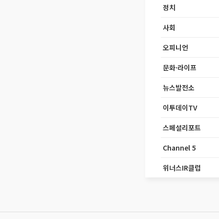
정치
사회
오피니언
문화·라이프
뉴스발전소
이투데이TV
스페셜리포트
Channel 5
위너스IR클럽