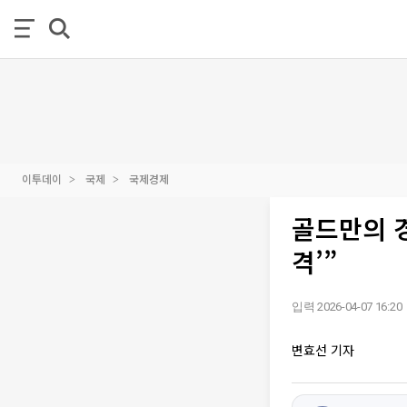
이투데이
국제
국제경제
골드만의 경
격’”
입력 2026-04-07 16:20
변효선 기자