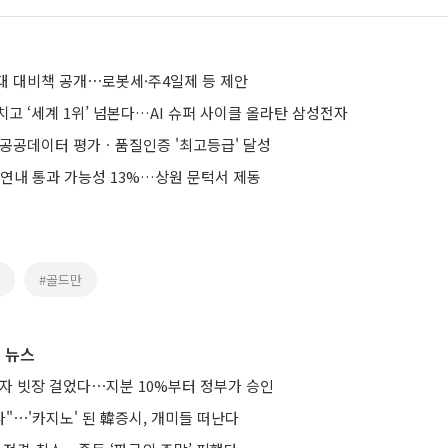
시대 대비책 공개⋯로봇세·주4일제 등 제안
고 ‘세계 1위’ 넘본다…AI 슈퍼 사이클 올라탄 삼성전자
 공공데이터 평가ㆍ품질인증 '최고등급' 달성
 연내 통과 가능성 13%…상원 문턱서 제동
#골드만
 뉴스
투자 빗장 걸었다⋯지분 10%부터 정부가 승인
다"⋯'카지노' 된 韓증시, 개미들 떠난다