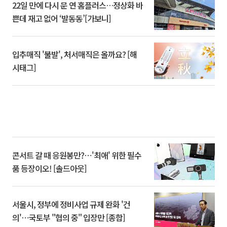
22일 만에 다시 문 연 홈플러스…정상화 바
쁜데 재고 없어 ‘발동동’[가보니]
입추매직 '불발', 처서매직은 올까요? [해
시태그]
콘서트 갈 때 응원봉만?⋯'최애' 위한 필수
품 등장이오! [솔드아웃]
서울시, 정부에 정비사업 규제 완화 '건
의'⋯국토부 "협의 중" 입장만 [종합]