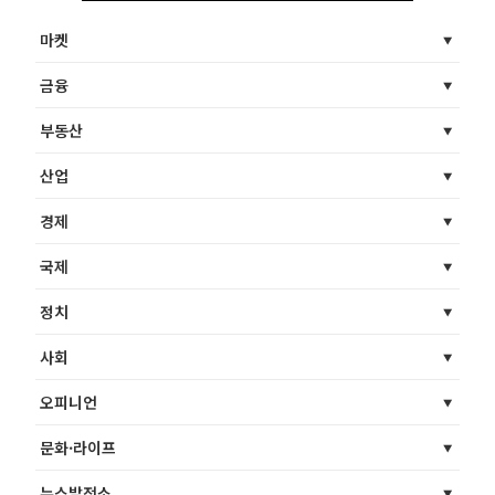
마켓
금융
부동산
산업
경제
국제
정치
사회
오피니언
문화·라이프
뉴스발전소