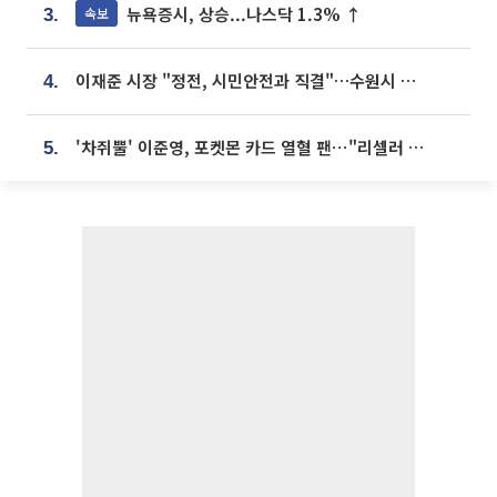
뉴욕증시, 상승...나스닥 1.3% ↑
속보
3.
이재준 시장 "정전, 시민안전과 직결"…수원시 비상대응체계 가동
4.
'차쥐뿔' 이준영, 포켓몬 카드 열혈 팬⋯"리셀러 처단할 것"
5.