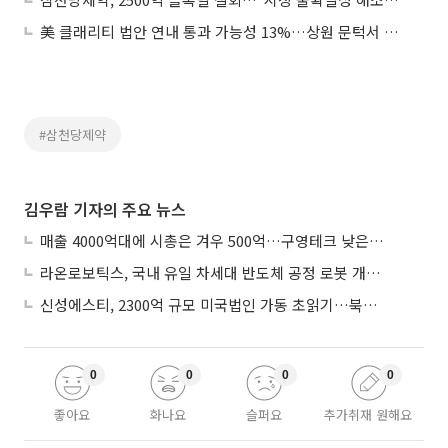
美 클래리티 법안 연내 통과 가능성 13%…상원 문턱서 제동
#삼천당제약
김우람 기자의 주요 뉴스
매출 4000억대에 시총은 겨우 500억…구영테크 낮은 몸값에 저가 승계 마무리
라온로보틱스, 국내 유일 차세대 반도체 공정 로봇 개발 ‘고객사 테스트 진행’
신성에스티, 2300억 규모 미국법인 가동 초읽기…북미 ESS 공략 본격화
0
0
0
0
좋아요
화나요
슬퍼요
추가취재 원해요