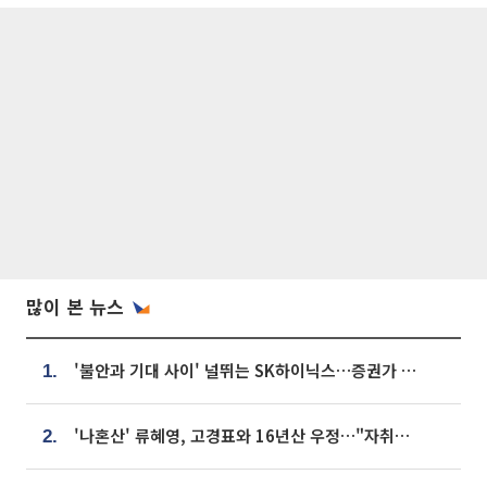
많이 본 뉴스
'불안과 기대 사이' 널뛰는 SK하이닉스…증권가 "HBM4·LTA 기반 펀터멘털 견고"
1.
'나혼산' 류혜영, 고경표와 16년산 우정…"자취방서 부모님과 마주쳐"
2.