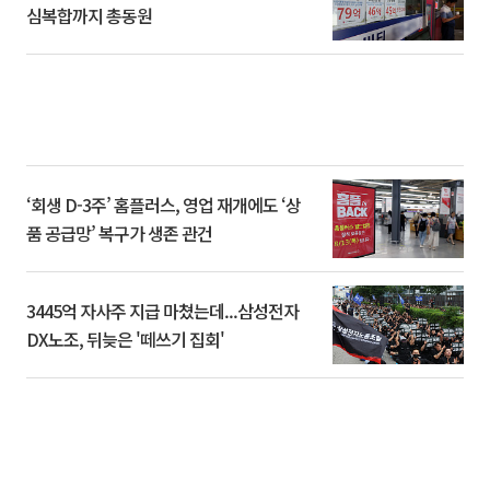
심복합까지 총동원
‘회생 D-3주’ 홈플러스, 영업 재개에도 ‘상
품 공급망’ 복구가 생존 관건
3445억 자사주 지급 마쳤는데...삼성전자
DX노조, 뒤늦은 '떼쓰기 집회'