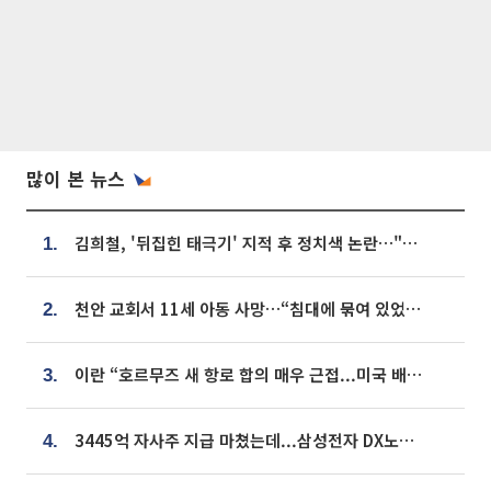
많이 본 뉴스
김희철, '뒤집힌 태극기' 지적 후 정치색 논란…"좌우 떠나 우리나라 국기"
1.
천안 교회서 11세 아동 사망…“침대에 묶여 있었다” 진술 확보
2.
이란 “호르무즈 새 항로 합의 매우 근접...미국 배상 먼저”
3.
3445억 자사주 지급 마쳤는데...삼성전자 DX노조, 뒤늦은 '떼쓰기 집회'
4.