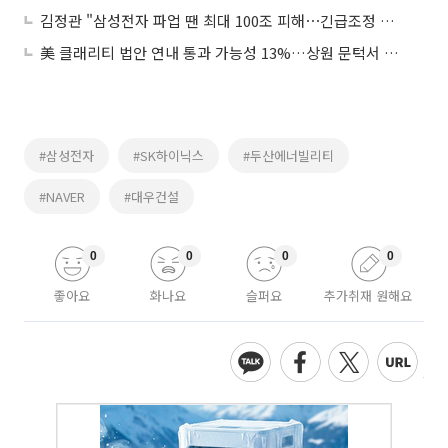
김정관 "삼성전자 파업 땐 최대 100조 피해⋯긴급조정 불가피"
美 클래리티 법안 연내 통과 가능성 13%…상원 문턱서 제동
#삼성전자
#SK하이닉스
#두산에너빌리티
#NAVER
#대우건설
0
0
0
0
좋아요
화나요
슬퍼요
추가취재 원해요