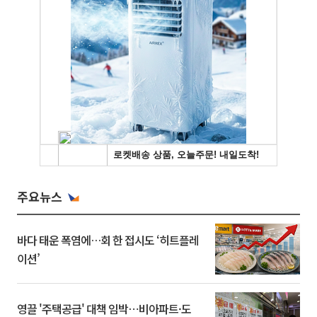
주요뉴스
바다 태운 폭염에…회 한 접시도 ‘히트플레
이션’
영끌 '주택공급' 대책 임박⋯비아파트·도