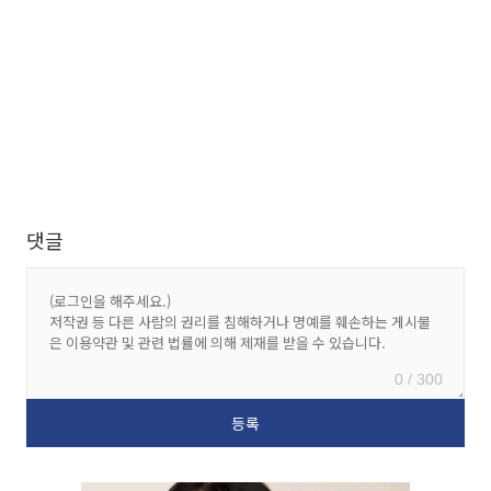
댓글
0 / 300