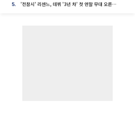
'전참시' 리센느, 데뷔 '3년 차' 첫 연말 무대 오른다⋯"그동안 섭외 안 와"
5.