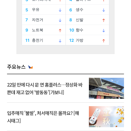
주요뉴스
22일 만에 다시 문 연 홈플러스…정상화 바
쁜데 재고 없어 ‘발동동’[가보니]
입추매직 '불발', 처서매직은 올까요? [해
시태그]