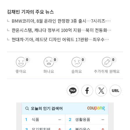
김채빈 기자의 주요 뉴스
BMW코리아, 8월 온라인 한정판 3종 출시…7시리즈·X7·M340i 투어링
한온시스템, 캐나다 정부서 100억 지원…북미 전동화 시장 가속
현대차·기아, 레드닷 디자인 어워드 17관왕…최우수상 2개 수상
0
0
0
0
좋아요
화나요
슬퍼요
추가취재 원해요