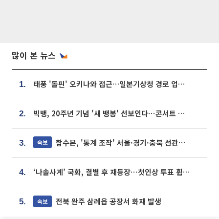
많이 본 뉴스
태풍 '돌핀' 오키나와 접근…일본기상청 경로 업데이트
1.
빅뱅, 20주년 기념 '새 뱅봉' 선보인다⋯콘서트 앞두고 팝업 개최
2.
합수본, '통계 조작' 서울·경기·충북 선관위 등 추가 압수수색
속보
3.
‘나솔사계’ 국화, 결별 후 재등장⋯첫인상 투표 휩쓸고 ‘인기녀’ 등극
4.
전북 완주 삼례읍 공장서 화재 발생
속보
5.