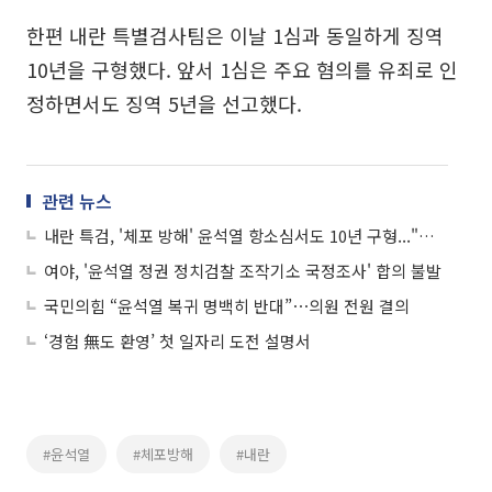
한편 내란 특별검사팀은 이날 1심과 동일하게 징역
10년을 구형했다. 앞서 1심은 주요 혐의를 유죄로 인
정하면서도 징역 5년을 선고했다.
관련 뉴스
내란 특검, '체포 방해' 윤석열 항소심서도 10년 구형..."변명 일관"
여야, '윤석열 정권 정치검찰 조작기소 국정조사' 합의 불발
국민의힘 “윤석열 복귀 명백히 반대”⋯의원 전원 결의
‘경험 無도 환영’ 첫 일자리 도전 설명서
#윤석열
#체포방해
#내란