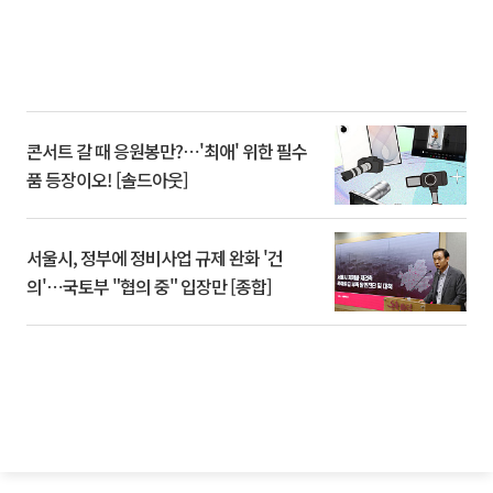
콘서트 갈 때 응원봉만?⋯'최애' 위한 필수
품 등장이오! [솔드아웃]
서울시, 정부에 정비사업 규제 완화 '건
의'⋯국토부 "협의 중" 입장만 [종합]