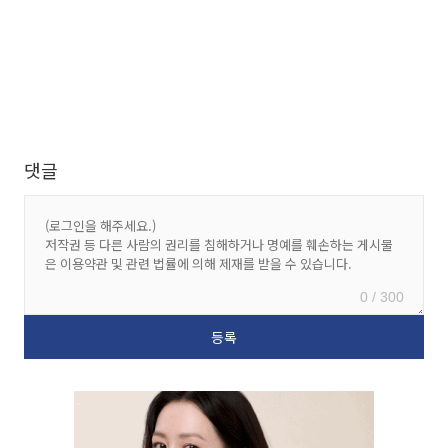
댓글
0 / 300