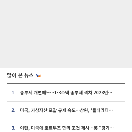
많이 본 뉴스
종부세 개편에도…1·3주택 종부세 격차 2028년부터 확대
1.
미국, 가상자산 포괄 규제 속도…상원, ‘클래리티법’ 9월 절차투표 추진
2.
이란, 미국에 호르무즈 합의 조건 제시…美 “경기 아직 안 끝나” [종합]
3.