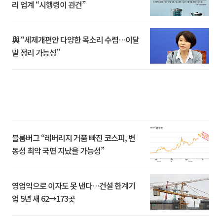
리 업계 “시행령이 관건”
與 “세제개편안 다양한 목소리 수렴…이달
말 정리 가능성”
블룸버그 “레버리지 거품 빠진 코스피, 변
동성 최악 국면 지났을 가능성”
영업익으로 이자도 못 낸다…건설 한계기
업 5년 새 62→173곳