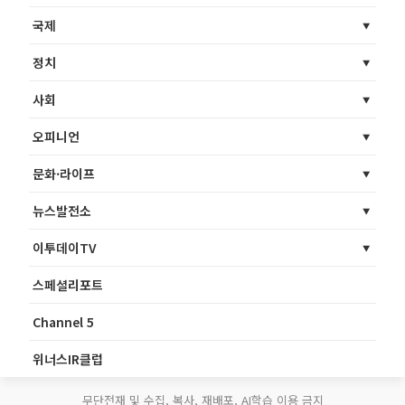
국제
정치
사회
오피니언
문화·라이프
뉴스발전소
이투데이TV
스페셜리포트
Channel 5
위너스IR클럽
무단전재 및 수집, 복사, 재배포, AI학습 이용 금지