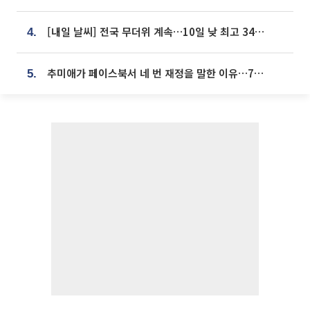
[내일 날씨] 전국 무더위 계속…10일 낮 최고 34도 육박
4.
추미애가 페이스북서 네 번 재정을 말한 이유…7700억 추경 열쇠는 도의회에
5.