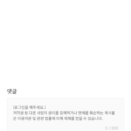
댓글
0 / 300