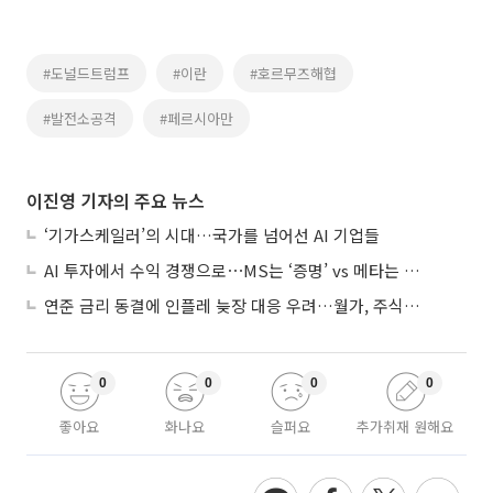
#도널드트럼프
#이란
#호르무즈해협
#발전소공격
#페르시아만
이진영 기자의 주요 뉴스
‘기가스케일러’의 시대…국가를 넘어선 AI 기업들
AI 투자에서 수익 경쟁으로⋯MS는 ‘증명’ vs 메타는 ‘숙제’
연준 금리 동결에 인플레 늦장 대응 우려…월가, 주식도 채권도 던졌다
0
0
0
0
좋아요
화나요
슬퍼요
추가취재 원해요