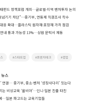
모태펀드 정책포럼 개최…글로벌·지역 벤처투자 논의
 떠넘기기 차단”⋯중기부, 연동제 직권조사 착수
 대응 확대…플라스틱 원자재·포장재 가격 점검
 연내 통과 가능성 13%…상원 문턱서 제동
랑스
#스타트업
#프렌치테크
#컴업
 뉴스
’ 연결… 중기부, 중소·벤처 ‘성장사다리’ 짓는다
히는 비상교육 ‘올비아’…인니·일본 진출 타진
요에…일본 파고드는 교육기업들