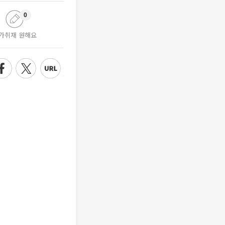
0
가취재 원해요