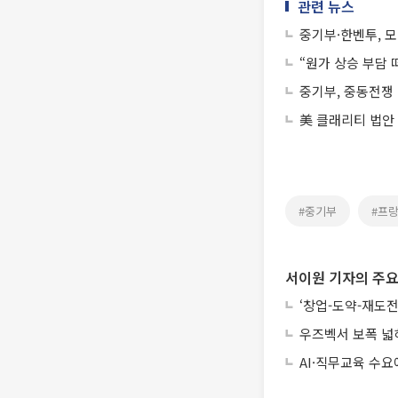
관련 뉴스
중기부·한벤투, 
“원가 상승 부담
중기부, 중동전쟁
美 클래리티 법안
#중기부
#프
서이원 기자의 주요
‘창업-도약-재도전
우즈벡서 보폭 넓
AI·직무교육 수