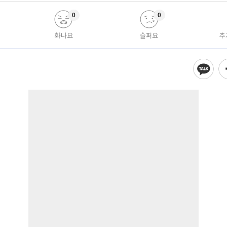
0
0
화나요
슬퍼요
추