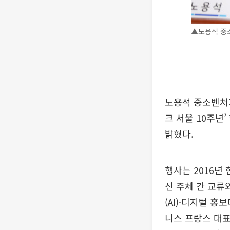
▲노용석 중
노용석 중소벤처기
크 서울 10주년
밝혔다.
행사는 2016년
신 주체 간 교류
(AI)·디지털 
니스 프랑스 대표