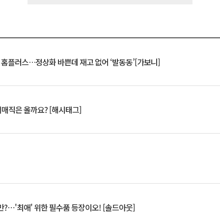
연 홈플러스…정상화 바쁜데 재고 없어 ‘발동동’[가보니]
서매직은 올까요? [해시태그]
?⋯'최애' 위한 필수품 등장이오! [솔드아웃]