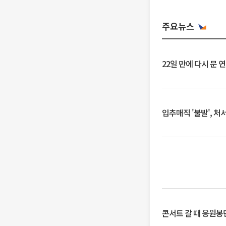
주요뉴스
22일 만에 다시 문 
입추매직 '불발', 처
콘서트 갈 때 응원봉만