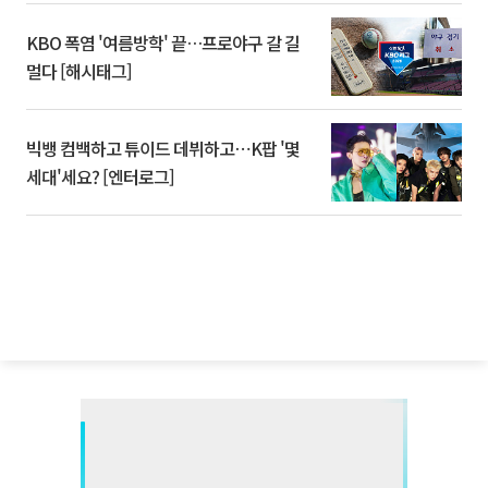
KBO 폭염 '여름방학' 끝…프로야구 갈 길
멀다 [해시태그]
빅뱅 컴백하고 튜이드 데뷔하고⋯K팝 '몇
세대'세요? [엔터로그]