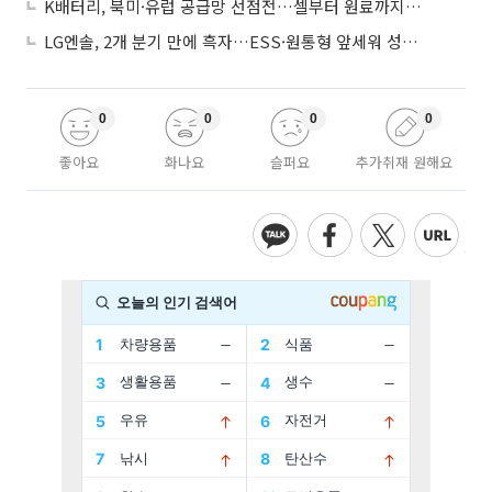
K배터리, 북미·유럽 공급망 선점전…셀부터 원료까지 현지화
LG엔솔, 2개 분기 만에 흑자…ESS·원통형 앞세워 성장 가속
0
0
0
0
좋아요
화나요
슬퍼요
추가취재 원해요