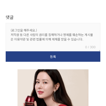
댓글
0 / 300