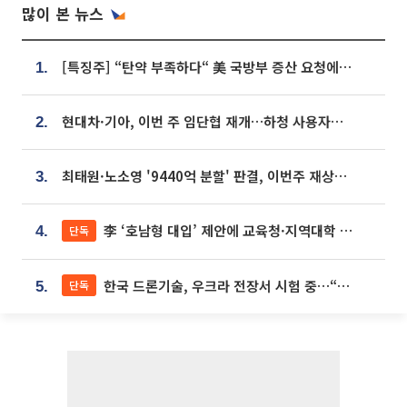
많이 본 뉴스
[특징주] “탄약 부족하다“ 美 국방부 증산 요청에⋯국내 방산주 급등세
1.
현대차·기아, 이번 주 임단협 재개…하청 사용자성 재심도 ‘변수’
2.
최태원·노소영 '9440억 분할' 판결, 이번주 재상고 여부 주목
3.
李 ‘호남형 대입’ 제안에 교육청·지역대학 서·논술형 입시 연계 '착수'
단독
4.
한국 드론기술, 우크라 전장서 시험 중…“스타트업 여러 곳 참여”
단독
5.