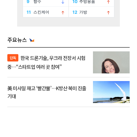
주요뉴스
한국 드론기술, 우크라 전장서 시험
단독
중…“스타트업 여러 곳 참여”
美 미사일 재고 ‘빨간불’…K방산 북미 진출
기대