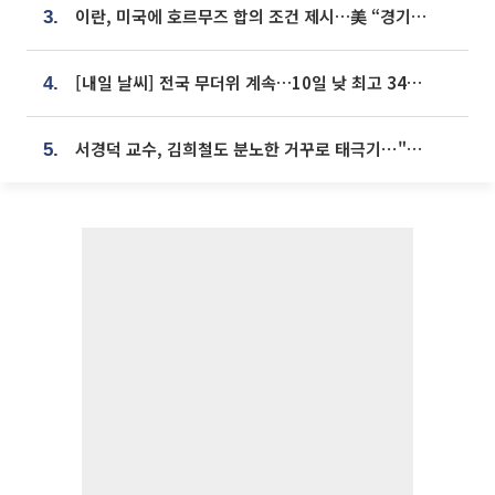
이란, 미국에 호르무즈 합의 조건 제시…美 “경기 아직 안 끝나” [종합]
3.
[내일 날씨] 전국 무더위 계속…10일 낮 최고 34도 육박
4.
서경덕 교수, 김희철도 분노한 거꾸로 태극기⋯"엉터리는 아냐, 아쉬울 뿐"
5.