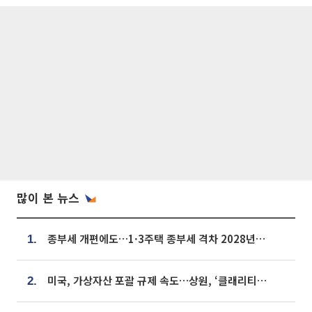
많이 본 뉴스
종부세 개편에도…1·3주택 종부세 격차 2028년부터 확대
1.
미국, 가상자산 포괄 규제 속도…상원, ‘클래리티법’ 9월 절차투표 추진
2.