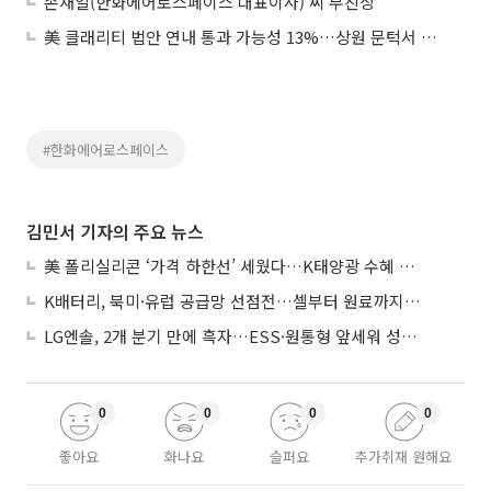
손재일(한화에어로스페이스 대표이사) 씨 부친상
美 클래리티 법안 연내 통과 가능성 13%…상원 문턱서 제동
#한화에어로스페이스
김민서 기자의 주요 뉴스
美 폴리실리콘 ‘가격 하한선’ 세웠다…K태양광 수혜 기대
K배터리, 북미·유럽 공급망 선점전…셀부터 원료까지 현지화
LG엔솔, 2개 분기 만에 흑자…ESS·원통형 앞세워 성장 가속
0
0
0
0
좋아요
화나요
슬퍼요
추가취재 원해요