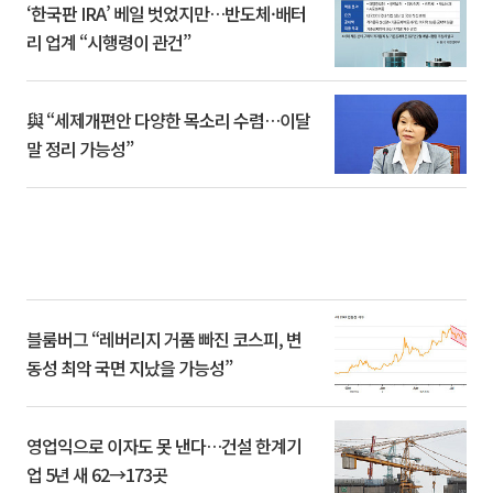
‘한국판 IRA’ 베일 벗었지만…반도체·배터
리 업계 “시행령이 관건”
與 “세제개편안 다양한 목소리 수렴…이달
말 정리 가능성”
블룸버그 “레버리지 거품 빠진 코스피, 변
동성 최악 국면 지났을 가능성”
영업익으로 이자도 못 낸다…건설 한계기
업 5년 새 62→173곳