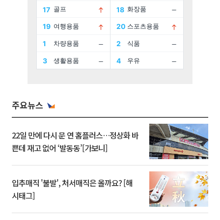
주요뉴스
22일 만에 다시 문 연 홈플러스…정상화 바
쁜데 재고 없어 ‘발동동’[가보니]
입추매직 '불발', 처서매직은 올까요? [해
시태그]