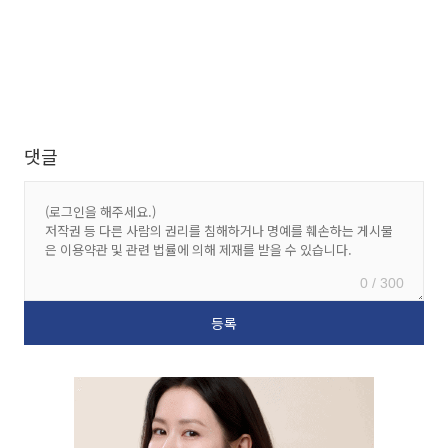
댓글
0 / 300