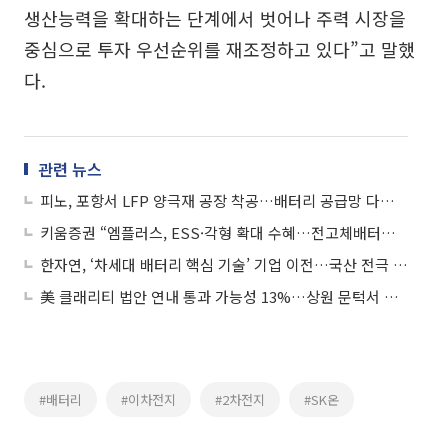
생산능력을 확대하는 단계에서 벗어나 주력 시장을
중심으로 투자 우선순위를 재조정하고 있다”고 말했
다.
관련 뉴스
피노, 포항서 LFP 양극재 공장 착공…배터리 공급망 다각화 본격화
키움증권 “엠플러스, ESS·각형 확대 수혜…전고체배터리 장비 중장기 성장동력”
한자연, ‘차세대 배터리 핵심 기술’ 기업 이전…국산 전극 경쟁력 강화
美 클래리티 법안 연내 통과 가능성 13%…상원 문턱서 제동
#배터리
#이차전지
#2차전지
#SK온