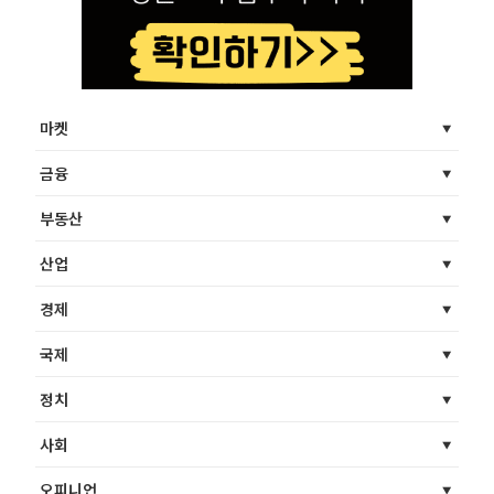
마켓
금융
부동산
산업
경제
국제
정치
사회
오피니언