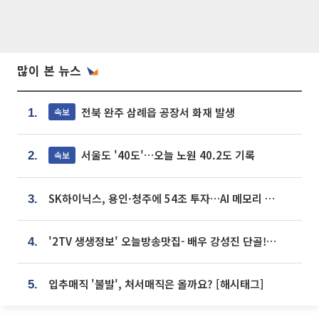
많이 본 뉴스
전북 완주 삼례읍 공장서 화재 발생
속보
1.
서울도 '40도'…오늘 노원 40.2도 기록
속보
2.
SK하이닉스, 용인·청주에 54조 투자…AI 메모리 생산기지 키운다
3.
'2TV 생생정보' 오늘방송맛집- 배우 강성진 단골! 쌀국수ㆍ푸팟퐁 커리 맛집 '블○○○'
4.
입추매직 '불발', 처서매직은 올까요? [해시태그]
5.