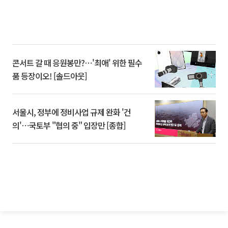
콘서트 갈 때 응원봉만?⋯'최애' 위한 필수
품 등장이오! [솔드아웃]
서울시, 정부에 정비사업 규제 완화 '건
의'⋯국토부 "협의 중" 입장만 [종합]