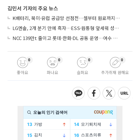
김민서 기자의 주요 뉴스
K배터리, 북미·유럽 공급망 선점전…셀부터 원료까지 현지화
LG엔솔, 2개 분기 만에 흑자…ESS·원통형 앞세워 성장 가속
NCC 139만t 줄이고 롯데·한화·DL 공동 운영…여수 1호 본궤도
0
0
0
0
좋아요
화나요
슬퍼요
추가취재 원해요