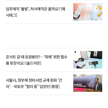
입추매직 '불발', 처서매직은 올까요? [해
시태그]
콘서트 갈 때 응원봉만?⋯'최애' 위한 필수
품 등장이오! [솔드아웃]
서울시, 정부에 정비사업 규제 완화 '건
의'⋯국토부 "협의 중" 입장만 [종합]