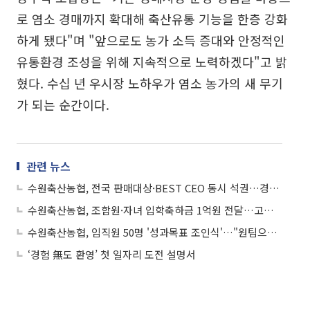
로 염소 경매까지 확대해 축산유통 기능을 한층 강화
하게 됐다"며 "앞으로도 농가 소득 증대와 안정적인
유통환경 조성을 위해 지속적으로 노력하겠다"고 밝
혔다. 수십 년 우시장 노하우가 염소 농가의 새 무기
가 되는 순간이다.
관련 뉴스
수원축산농협, 전국 판매대상·BEST CEO 동시 석권…경기도내 축협 역사 새로 썼다
수원축산농협, 조합원·자녀 입학축하금 1억원 전달…고등학생 19명·대학생 27명 총 46명 혜택
수원축산농협, 임직원 50명 '성과목표 조인식'…"원팀으로 위기돌파" 책임경영 선언
‘경험 無도 환영’ 첫 일자리 도전 설명서