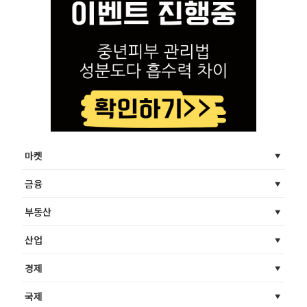
마켓
금융
부동산
산업
경제
국제