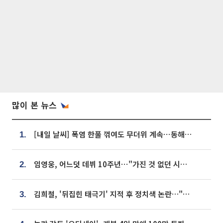
많이 본 뉴스
[내일 날씨] 폭염 한풀 꺾여도 무더위 계속⋯동해안 이틀 연속 비
1.
임영웅, 어느덧 데뷔 10주년⋯"가진 것 없던 시절, 내 앞엔 20명의 팬뿐"
2.
김희철, '뒤집힌 태극기' 지적 후 정치색 논란…"좌우 떠나 우리나라 국기"
3.