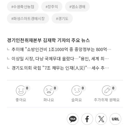
#수원축산농협
#장주익
#염소경매
#화성스마트경매시장
#경기도
경기인천취재본부 김재학 기자의 주요 뉴스
추미애 "소방인건비 1조1000억 중 중앙정부는 800억뿐"
이상일 시장, 다낭 국제무대 올랐다…"용인, 세계 최대 반도체 도시 된다"
경기도의회 국힘 "7조 채무는 인재(人災)"…세수 추계 조작 의혹 제기
0
0
0
0
좋아요
화나요
슬퍼요
추가취재 원해요