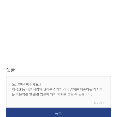
댓글
0 / 300