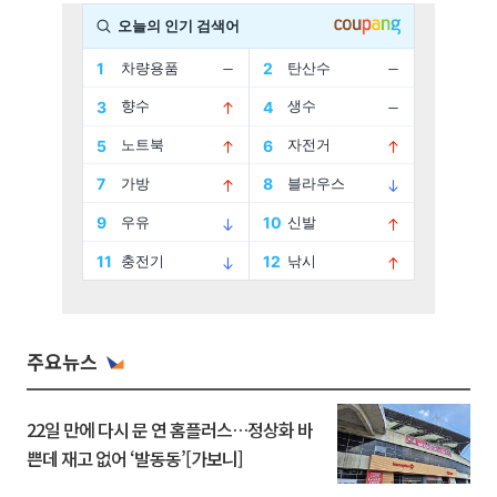
주요뉴스
22일 만에 다시 문 연 홈플러스…정상화 바
쁜데 재고 없어 ‘발동동’[가보니]