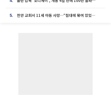
놀란 감독 '오디세이', 개봉 4일 만에 100만 돌파⋯'왕사남' 보다 빠르다
4.
천안 교회서 11세 아동 사망…“침대에 묶여 있었다” 진술 확보
5.