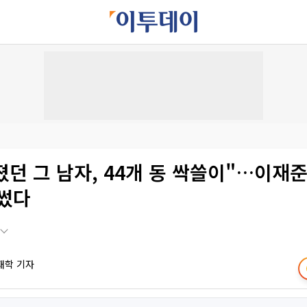
 졌던 그 남자, 44개 동 싹쓸이"…이재준
 썼다
재학 기자