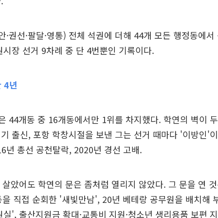
.
안·권선·팔달·영통) 전체 석권에 더해 44개 모든 행정동에서
원시장 선거 9차례 중 단 4번뿐인 기록이다.
 4년
시장은 44개동 중 16개동에서만 1위를 차지했다. 학연의 벽이
기 출신, 포항 학창시절을 보낸 그는 선거 때마다 '이방인'
16년 총선 공천탈락, 2020년 경선 고배.
 살았어도 학연의 문은 좀처럼 열리지 않았다. 그 문을 연 
동을 직접 순회한 '새빛만남', 20년 베테랑 공무원을 배치해
원실', 출산지원금 확대·교통비 지원·청소년 생리용품 보편 