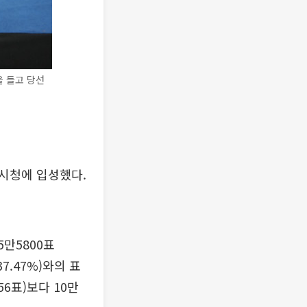
을 들고 당선
 시청에 입성했다.
만5800표
7.47%)와의 표
56표)보다 10만