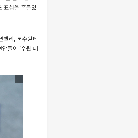
도 표심을 흔들었
션밸리, 북수원테
현안들이 '수원 대