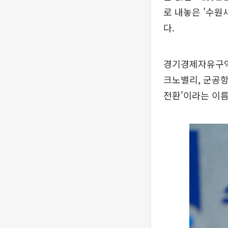
로 내놓은 '수원
다.
경기경제자유구역 
크노밸리, 군공항
전환'이라는 이름