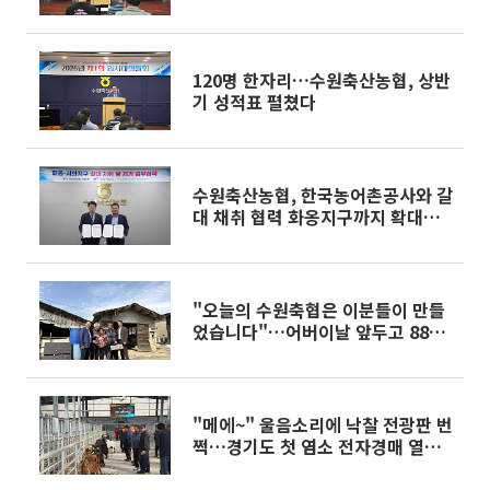
120명 한자리…수원축산농협, 상반
기 성적표 펼쳤다
수원축산농협, 한국농어촌공사와 갈
대 채취 협력 화옹지구까지 확대…
조사료 자급 강화
"오늘의 수원축협은 이분들이 만들
었습니다"…어버이날 앞두고 88세
원로 조합원 찾아간 조합장
"메에~" 울음소리에 낙찰 전광판 번
쩍…경기도 첫 염소 전자경매 열렸
다