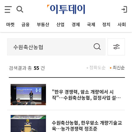
마켓
금융
부동산
산업
경제
국제
정치
사회
검색결과 총
55
건
정확도순
최신순
"한우 경쟁력, 암소 개량에서 시
작"…수원축산농협, 검정사업 설명
회·컨설팅 교육
수원축산농협, 한우암소 개량기술교
육…농가경쟁력 정조준