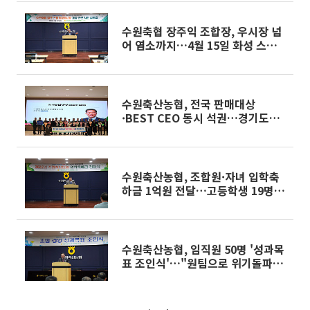
수원축협 장주익 조합장, 우시장 넘
어 염소까지…4월 15일 화성 스마
트경매장서 새 역사 쓴다
수원축산농협, 전국 판매대상
·BEST CEO 동시 석권…경기도내
축협 역사 새로 썼다
수원축산농협, 조합원·자녀 입학축
하금 1억원 전달…고등학생 19명·
대학생 27명 총 46명 혜택
수원축산농협, 임직원 50명 '성과목
표 조인식'…"원팀으로 위기돌파"
책임경영 선언