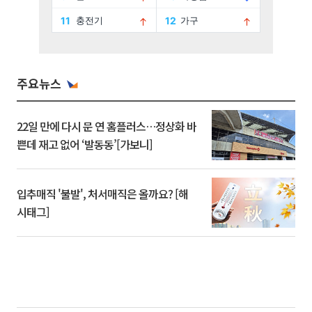
주요뉴스
22일 만에 다시 문 연 홈플러스…정상화 바
쁜데 재고 없어 ‘발동동’[가보니]
입추매직 '불발', 처서매직은 올까요? [해
시태그]