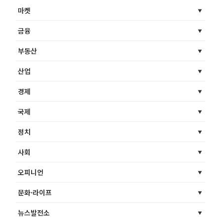
마켓
금융
부동산
산업
경제
국제
정치
사회
오피니언
문화·라이프
뉴스발전소