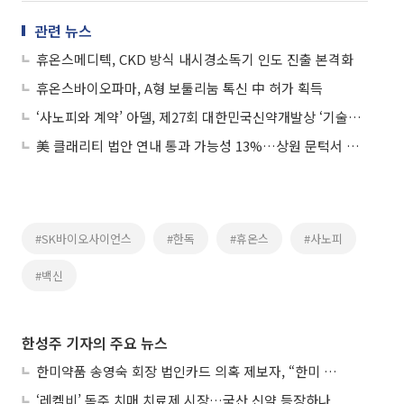
관련 뉴스
휴온스메디텍, CKD 방식 내시경소독기 인도 진출 본격화
휴온스바이오파마, A형 보툴리눔 톡신 中 허가 획득
‘사노피와 계약’ 아델, 제27회 대한민국신약개발상 ‘기술수출상’ 수상
美 클래리티 법안 연내 통과 가능성 13%…상원 문턱서 제동
#SK바이오사이언스
#한독
#휴온스
#사노피
#백신
한성주 기자의 주요 뉴스
한미약품 송영숙 회장 법인카드 의혹 제보자, “한미 잘 되기 바라는 마음”
‘레켐비’ 독주 치매 치료제 시장…국산 신약 등장하나