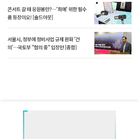
콘서트 갈 때 응원봉만?⋯'최애' 위한 필수
품 등장이오! [솔드아웃]
서울시, 정부에 정비사업 규제 완화 '건
의'⋯국토부 "협의 중" 입장만 [종합]