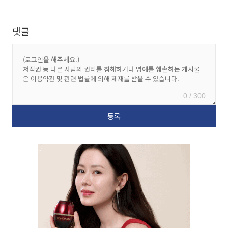
댓글
0 / 300