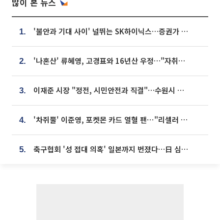
많이 본 뉴스
'불안과 기대 사이' 널뛰는 SK하이닉스…증권가 "HBM4·LTA 기반 펀터멘털 견고"
1.
'나혼산' 류혜영, 고경표와 16년산 우정…"자취방서 부모님과 마주쳐"
2.
이재준 시장 "정전, 시민안전과 직결"…수원시 비상대응체계 가동
3.
'차쥐뿔' 이준영, 포켓몬 카드 열혈 팬⋯"리셀러 처단할 것"
4.
축구협회 '성 접대 의혹' 일본까지 번졌다…日 심판 실명 공개
5.