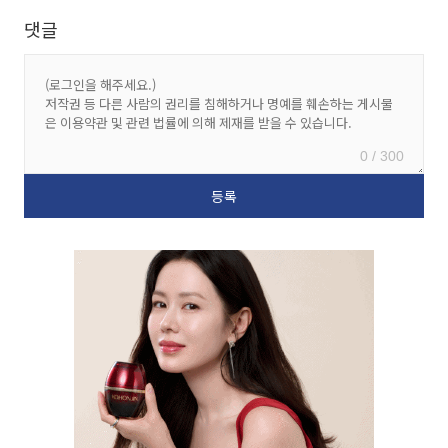
댓글
0 / 300