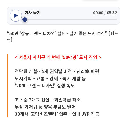
기사 듣기
00:00 / 05:32
“50만 ‘강동 그랜드 디자인’ 설계…살기 좋은 도시 추진” [메트
로]
< 서울시 자치구 네 번째 ‘50만명’ 도시 진입 >
전담팀 신설…5개 권역별 비전‧관리案 마련
도시계획‧교통‧경제‧녹지 개발 등
‘2040 그랜드 디자인’ 실행 속도
초‧중 3개교 신설…과밀학급 해소
무상 기저귀 등 양육 부담도 덜어
30개사 ‘고덕비즈밸리’ 입주…연내 JYP 착공