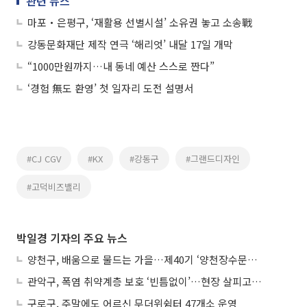
관련 뉴스
마포‧은평구, ‘재활용 선별시설’ 소유권 놓고 소송戰
강동문화재단 제작 연극 ‘해리엇’ 내달 17일 개막
“1000만원까지…내 동네 예산 스스로 짠다”
‘경험 無도 환영’ 첫 일자리 도전 설명서
#CJ CGV
#KX
#강동구
#그랜드디자인
#고덕비즈밸리
박일경 기자의 주요 뉴스
양천구, 배움으로 물드는 가을…제40기 ‘양천장수문화대학’ 수강생 모집
관악구, 폭염 취약계층 보호 ‘빈틈없이’…현장 살피고 지원 넓힌다
구로구, 주말에도 어르신 무더위쉼터 47개소 운영