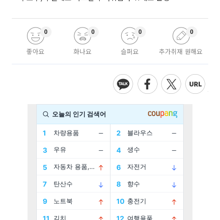
0
0
0
0
좋아요
화나요
슬퍼요
추가취재 원해요