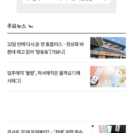
주요뉴스
22일 만에 다시 문 연 홈플러스…정상화 바
쁜데 재고 없어 ‘발동동’[가보니]
입추매직 '불발', 처서매직은 올까요? [해
시태그]
콘서트 갈 때 응원봉만?⋯'최애' 위한 필수