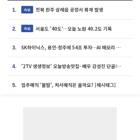
전북 완주 삼례읍 공장서 화재 발생
속보
1.
서울도 '40도'…오늘 노원 40.2도 기록
속보
2.
SK하이닉스, 용인·청주에 54조 투자…AI 메모리 생산기지 키운다
3.
'2TV 생생정보' 오늘방송맛집- 배우 강성진 단골! 쌀국수ㆍ푸팟퐁 커리 맛집 '블○○○'
4.
입추매직 '불발', 처서매직은 올까요? [해시태그]
5.