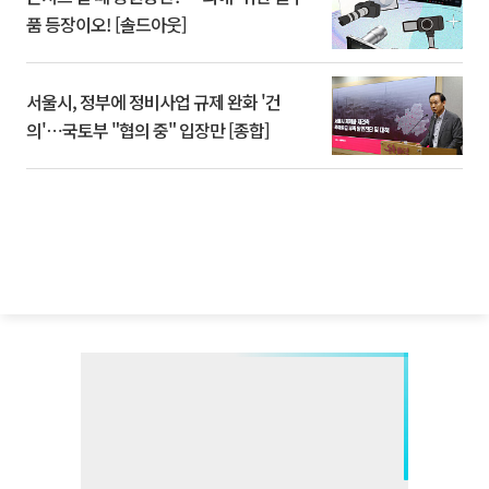
품 등장이오! [솔드아웃]
서울시, 정부에 정비사업 규제 완화 '건
의'⋯국토부 "협의 중" 입장만 [종합]