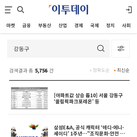
마켓
금융
부동산
산업
경제
국제
정치
사회
검색결과 총
5,756
건
정확도순
최신순
[아파트값 상승 톱10] 서울 강동구
‘올림픽파크포레온’ 등
삼성E&A, 공식 캐릭터 ‘애디·에니·
세이디’ 1주년…"조직문화·안전 소