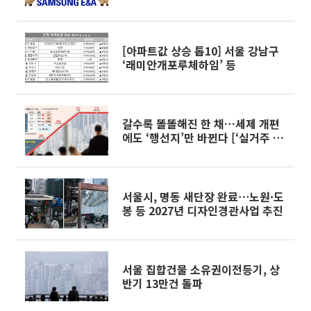
통 확대"
[아파트값 상승 톱10] 서울 강남구
‘래미안개포루체하임’ 등
갈수록 똘똘해진 한 채…세제 개편
에도 ‘행선지’만 바뀐다 [‘실거주 중
심’ 세제개편 이후]
서울시, 명동 새단장 완료⋯노원·도
봉 등 2027년 디자인경관사업 추진
서울 집합건물 소유권이전등기, 상
반기 13만건 돌파