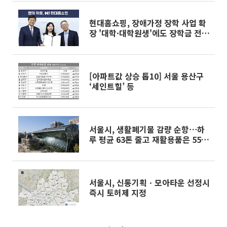
현대홈쇼핑, 장애가정 장학 사업 확
장 '대학·대학원생'에도 장학금 전
달
[아파트값 상승 톱10] 서울 용산구
‘세인트힐’ 등
서울시, 생활폐기물 감량 순항⋯하
루 평균 63톤 줄고 재활용품은 55톤
늘었다
서울시, 신통기획ㆍ모아타운 선정시
즉시 토허제 지정