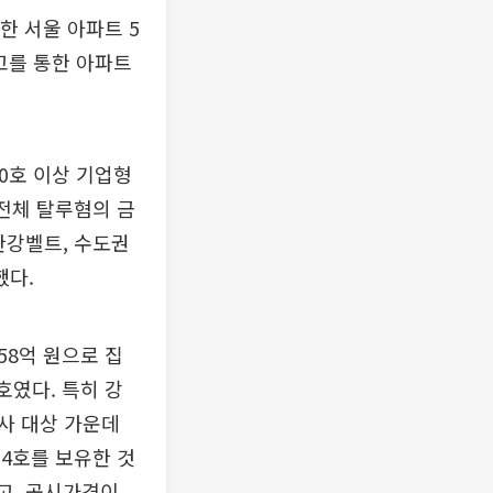
한 서울 아파트 5
고를 통한 아파트
0호 이상 기업형
전체 탈루혐의 금
한강벨트, 수도권
했다.
558억 원으로 집
호였다. 특히 강
조사 대상 가운데
64호를 보유한 것
었고, 공시가격이