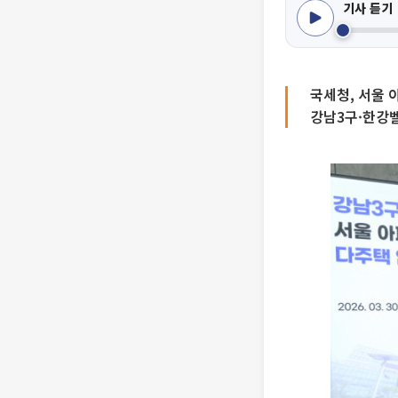
기사 듣기
국세청, 서울 
강남3구·한강벨