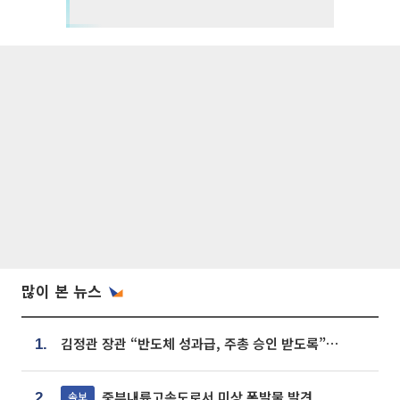
많이 본 뉴스
김정관 장관 “반도체 성과급, 주총 승인 받도록”…상법·자본시장법 개정 시사
1.
중부내륙고속도로서 미상 폭발물 발견
속보
2.