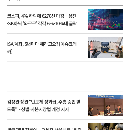
코스피, 4% 하락에 6270선 마감…삼전
·SK하닉 '와르르' 각각 6%·10%대 급락
ISA 계좌, 5년마다 깨라고요? [이슈크래
커]
김정관 장관 “반도체 성과급, 주총 승인 받
도록”…상법·자본시장법 개정 시사
세금 꺼낸 정부에…오세훈 서울시장 “집값