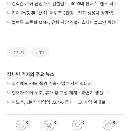
김학준 기아 선임 오토컨설턴트, 4000대 판매 ‘그랜드 마스터’ 등극
기아 PV5, 英 ‘왓 카’ 어워즈 3관왕…전기 상용차 경쟁력 입증
블랙록 토큰화 MMF, 유럽 시장 진출∙∙∙스테이블코인 확장
#현대차
#기아
김채빈 기자의 주요 뉴스
입추에도 39도 폭염 계속…일부 지역 소나기
현대차·기아 노조, 휴가 후 교섭 재개…하반기 생산 ‘분수령’
이노션, 2분기 영업익 22.4% 증가…CX 사업 확대로 성장세 지속
0
0
0
0