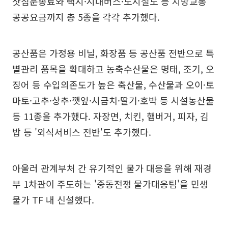
삿짐운송료와 택시·시내버스·도시철도 등 지방교통
공공요금까지 총 5종을 각각 추가했다.
공산품은 가정용 비닐, 화장품 등 공산품 전반으로 특
별관리 품목을 확대하고 농축수산물은 명태, 조기, 오
징어 등 수입의존도가 높은 축산물, 수산물과 오이·토
마토·고추·상추·깻잎·시금치·딸기·호박 등 시설농산물
등 11종을 추가했다. 자장면, 치킨, 햄버거, 피자, 김
밥 등 '외식서비스 전반'도 추가했다.
아울러 관계부처 간 유기적인 물가 대응을 위해 재경
부 1차관이 주도하는 '중동전쟁 물가대응팀'을 민생
물가 TF 내 신설했다.