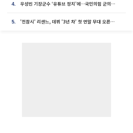
우성빈 기장군수 ‘유튜브 정치’에…국민의힘 군의원들 집단 반발
4.
'전참시' 리센느, 데뷔 '3년 차' 첫 연말 무대 오른다⋯"그동안 섭외 안 와"
5.