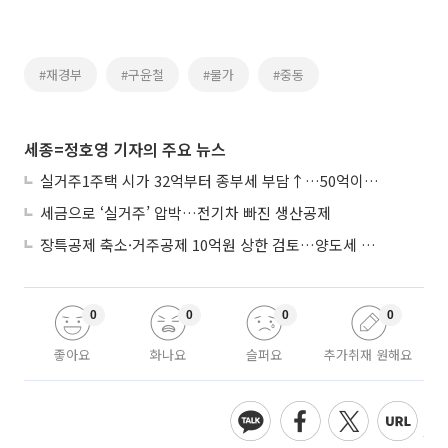
#재경부
#구윤철
#물가
#중동
세종=정호영 기자의 주요 뉴스
실거주1주택 시가 32억부터 종부세 부담↑…50억이면 454→979만원
세금으로 ‘실거주’ 압박…전기차 빠진 생산공제
장특공제 축소·거주공제 10억원 상한 검토…양도세 실거주 중심 개편
0
0
0
0
좋아요
화나요
슬퍼요
추가취재 원해요