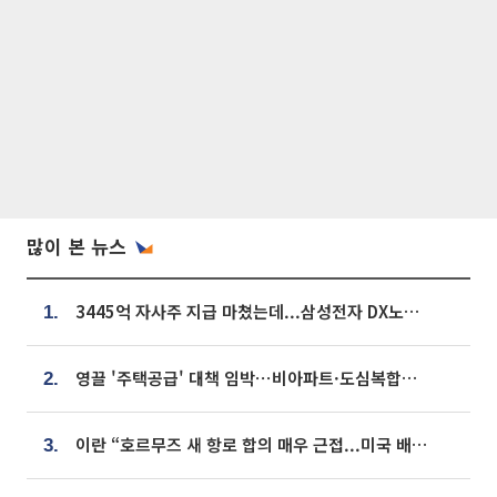
많이 본 뉴스
3445억 자사주 지급 마쳤는데...삼성전자 DX노조, 뒤늦은 '떼쓰기 집회'
1.
영끌 '주택공급' 대책 임박⋯비아파트·도심복합까지 총동원
2.
이란 “호르무즈 새 항로 합의 매우 근접...미국 배상 먼저”
3.