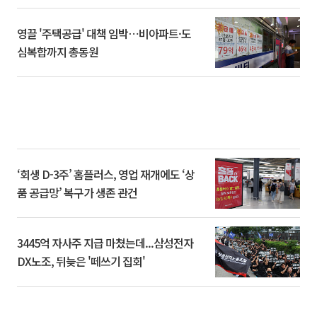
영끌 '주택공급' 대책 임박⋯비아파트·도
심복합까지 총동원
‘회생 D-3주’ 홈플러스, 영업 재개에도 ‘상
품 공급망’ 복구가 생존 관건
3445억 자사주 지급 마쳤는데...삼성전자
DX노조, 뒤늦은 '떼쓰기 집회'