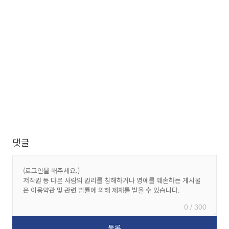
댓글
0 / 300