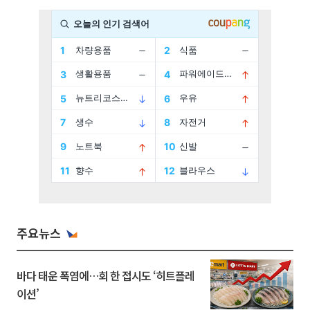
주요뉴스
바다 태운 폭염에…회 한 접시도 ‘히트플레
이션’