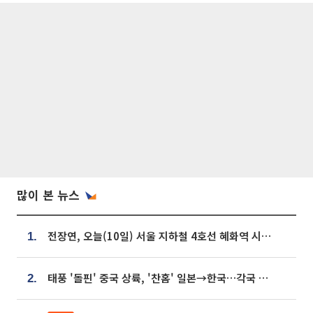
많이 본 뉴스
전장연, 오늘(10일) 서울 지하철 4호선 혜화역 시위…1호선 용산역 무정차
1.
태풍 '돌핀' 중국 상륙, '찬홈' 일본→한국…각국 기상청 예상 경로는?
2.