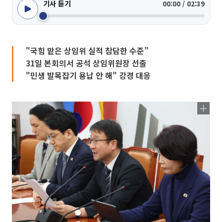
기사 듣기
00:00 / 02:39
"국힘 맡은 상임위 실적 참담한 수준”
31일 본회의서 공석 상임위원장 선출
"민생 발목잡기 용납 안 해" 강경 대응