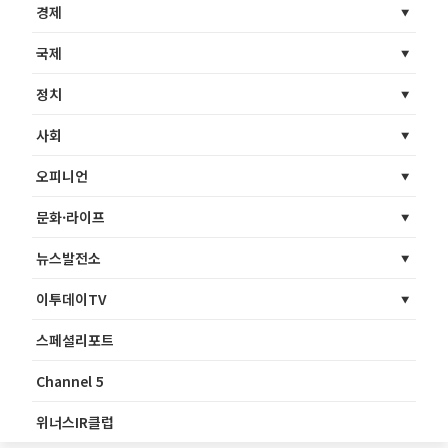
경제
국제
정치
사회
오피니언
문화·라이프
뉴스발전소
이투데이TV
스페셜리포트
Channel 5
위너스IR클럽