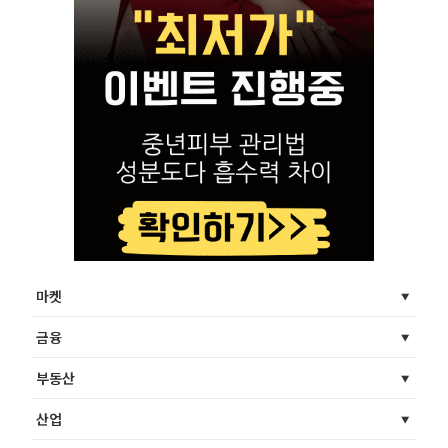
마켓
금융
부동산
산업