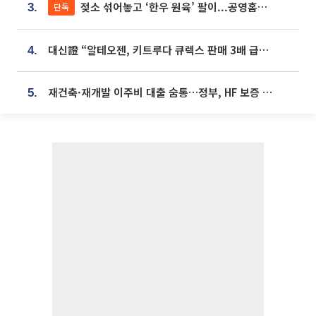
젖소 섞어놓고 ‘한우 원육’ 팔이...공영홈쇼핑 표기·검증 구멍
단독
3.
대신證 “알테오젠, 키트루다 큐렉스 판매 3배 급증…목표가 41만원 상향”
4.
재건축·재개발 이주비 대출 숨통…정부, HF 보증 신설 추진
5.