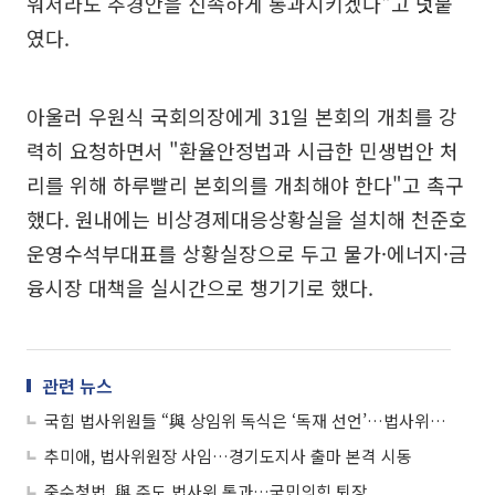
워서라도 추경안을 신속하게 통과시키겠다"고 덧붙
였다.
아울러 우원식 국회의장에게 31일 본회의 개최를 강
력히 요청하면서 "환율안정법과 시급한 민생법안 처
리를 위해 하루빨리 본회의를 개최해야 한다"고 촉구
했다. 원내에는 비상경제대응상황실을 설치해 천준호
운영수석부대표를 상황실장으로 두고 물가·에너지·금
융시장 대책을 실시간으로 챙기기로 했다.
관련 뉴스
국힘 법사위원들 “與 상임위 독식은 ‘독재 선언’…법사위원장 野에 반환해야”
추미애, 법사위원장 사임…경기도지사 출마 본격 시동
중수청법, 與 주도 법사위 통과…국민의힘 퇴장