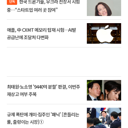
한국 드론기술, 우크라 전장서 시험
단독
중…“스타트업 여러 곳 참여”
애플, 中 CXMT 메모리 탑재 시험…AI발
공급난에 조달처 다변화
최태원·노소영 '9440억 분할' 판결, 이번주
재상고 여부 주목
규제 폭탄에 개미·집주인 '패닉' [흔들리는
룰, 출렁이는 시장]①