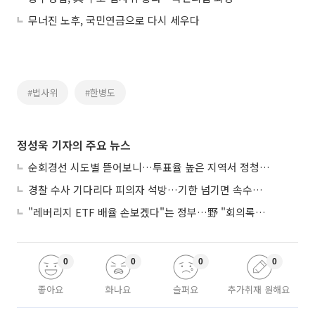
무너진 노후, 국민연금으로 다시 세우다
#법사위
#한병도
정성욱 기자의 주요 뉴스
순회경선 시도별 뜯어보니…투표율 높은 지역서 정청래 강세
경찰 수사 기다리다 피의자 석방…기한 넘기면 속수무책
"레버리지 ETF 배율 손보겠다"는 정부…野 "회의록부터 내놔야"
0
0
0
0
좋아요
화나요
슬퍼요
추가취재 원해요