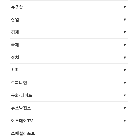
부동산
산업
경제
국제
정치
사회
오피니언
문화·라이프
뉴스발전소
이투데이TV
스페셜리포트