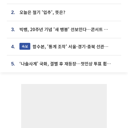
오늘은 절기 '입추', 뜻은?
2.
빅뱅, 20주년 기념 '새 뱅봉' 선보인다⋯콘서트 앞두고 팝업 개최
3.
합수본, '통계 조작' 서울·경기·충북 선관위 등 추가 압수수색
속보
4.
‘나솔사계’ 국화, 결별 후 재등장⋯첫인상 투표 휩쓸고 ‘인기녀’ 등극
5.