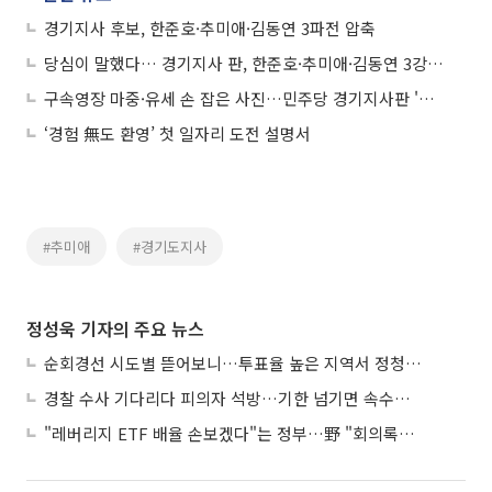
경기지사 후보, 한준호·추미애·김동연 3파전 압축
당심이 말했다… 경기지사 판, 한준호·추미애·김동연 3강으로 압축됐다
구속영장 마중·유세 손 잡은 사진…민주당 경기지사판 '명심전쟁' 불붙었다
‘경험 無도 환영’ 첫 일자리 도전 설명서
#추미애
#경기도지사
정성욱 기자의 주요 뉴스
순회경선 시도별 뜯어보니…투표율 높은 지역서 정청래 강세
경찰 수사 기다리다 피의자 석방…기한 넘기면 속수무책
"레버리지 ETF 배율 손보겠다"는 정부…野 "회의록부터 내놔야"