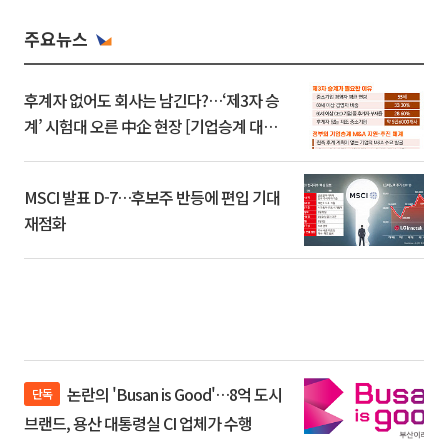
주요뉴스
후계자 없어도 회사는 남긴다?…‘제3자 승
계’ 시험대 오른 中企 현장 [기업승계 대전
환]
MSCI 발표 D-7…후보주 반등에 편입 기대
재점화
논란의 'Busan is Good'…8억 도시
단독
브랜드, 용산 대통령실 CI 업체가 수행