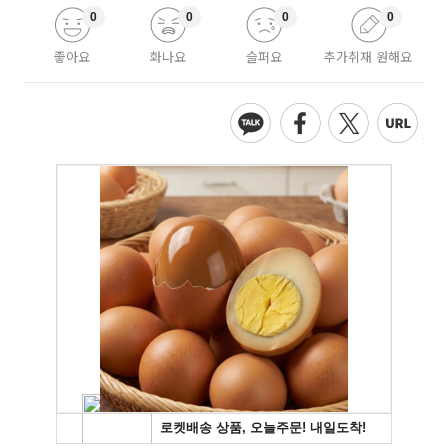
0
0
0
0
좋아요
화나요
슬퍼요
추가취재 원해요