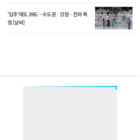
'입추'에도 39도⋯수도권ㆍ강원ㆍ전라 폭
염 [날씨]