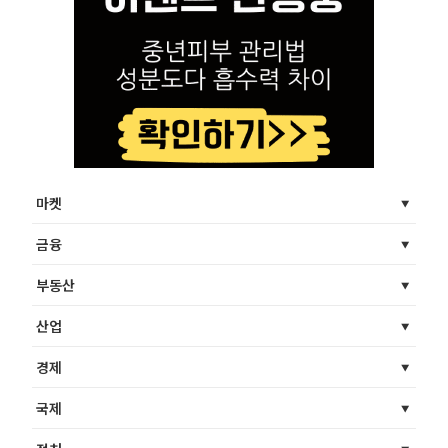
마켓
금융
부동산
산업
경제
국제