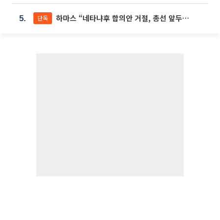
하마스 “네타냐후 합의안 거절, 총선 앞두고 시간 끌기”
단독
5.