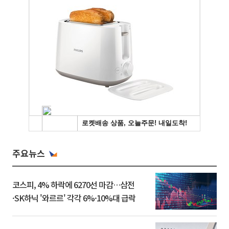
주요뉴스
코스피, 4% 하락에 6270선 마감…삼전
·SK하닉 '와르르' 각각 6%·10%대 급락