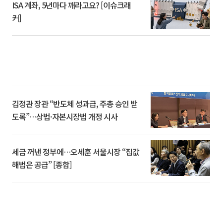
ISA 계좌, 5년마다 깨라고요? [이슈크래
커]
김정관 장관 “반도체 성과급, 주총 승인 받
도록”…상법·자본시장법 개정 시사
세금 꺼낸 정부에…오세훈 서울시장 “집값
해법은 공급” [종합]