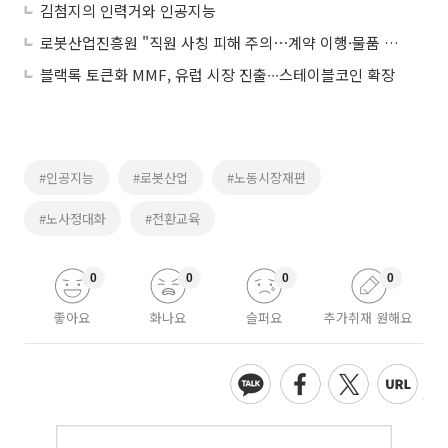
김첨지의 인력거와 인공지능
로봇산업진흥원 "직원 사칭 피해 주의⋯계약 이행·물품 공급 요구"
블랙록 토큰화 MMF, 유럽 시장 진출∙∙∙스테이블코인 확장
#인공지능
#로봇산업
#노동시장재편
#노사정대화
#전환교육
0
0
0
0
좋아요
화나요
슬퍼요
추가취재 원해요