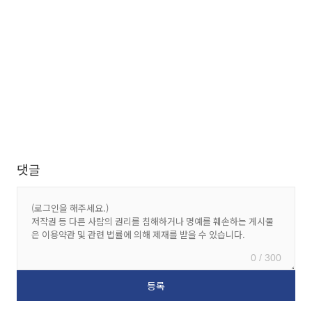
댓글
0 / 300