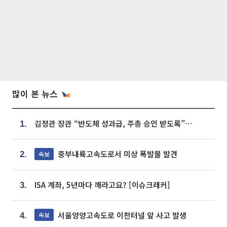
많이 본 뉴스
김정관 장관 “반도체 성과급, 주총 승인 받도록”…상법·자본시장법 개정 시사
1.
중부내륙고속도로서 미상 폭발물 발견
속보
2.
ISA 계좌, 5년마다 깨라고요? [이슈크래커]
3.
서울양양고속도로 이천터널 앞 사고 발생
속보
4.