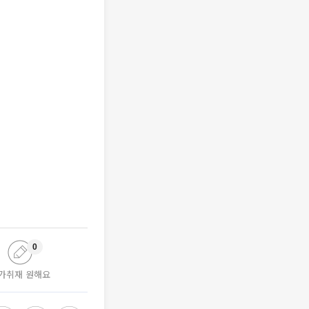
0
가취재 원해요