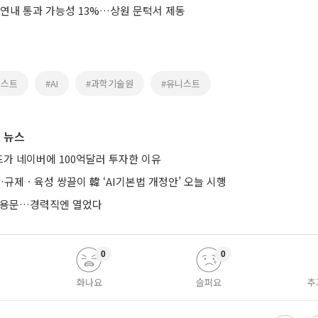
 연내 통과 가능성 13%…상원 문턱서 제동
이스트
#AI
#과학기술원
#유니스트
 뉴스
가 네이버에 100억달러 투자한 이유
규제ㆍ육성 쌍끌이 韓 ‘AI기본법 개정안’ 오늘 시행
 채용문…경력직엔 열었다
0
0
화나요
슬퍼요
추