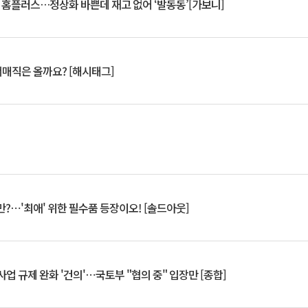
연 홈플러스…정상화 바쁜데 재고 없어 ‘발동동’[가보니]
서매직은 올까요? [해시태그]
?⋯'최애' 위한 필수품 등장이오! [솔드아웃]
업 규제 완화 '건의'⋯국토부 "협의 중" 입장만 [종합]