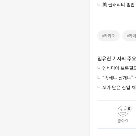
美 클래리티 법안
#카카오
#카
임유진 기자의 주요
엔비디아·브룩필드
“족쇄냐 날개냐”…
AI가 닫은 신입
0
좋아요