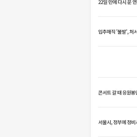
22일 만에 다시 문 
입추매직 '불발', 처
콘서트 갈 때 응원봉만
서울시, 정부에 정비사