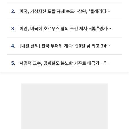
미국, 가상자산 포괄 규제 속도…상원, ‘클래리티법’ 9월 절차투표 추진
2.
이란, 미국에 호르무즈 합의 조건 제시…美 “경기 아직 안 끝나” [종합]
3.
[내일 날씨] 전국 무더위 계속…10일 낮 최고 34도 육박
4.
서경덕 교수, 김희철도 분노한 거꾸로 태극기⋯"엉터리는 아냐, 아쉬울 뿐"
5.