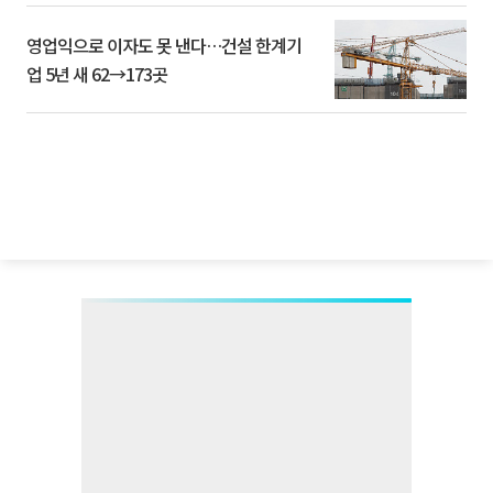
영업익으로 이자도 못 낸다…건설 한계기
업 5년 새 62→173곳