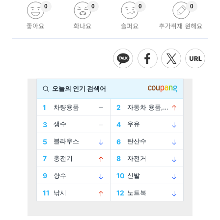
0
0
0
0
좋아요
화나요
슬퍼요
추가취재 원해요