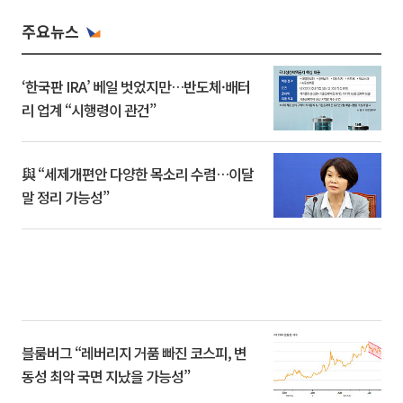
주요뉴스
‘한국판 IRA’ 베일 벗었지만…반도체·배터
리 업계 “시행령이 관건”
與 “세제개편안 다양한 목소리 수렴…이달
말 정리 가능성”
블룸버그 “레버리지 거품 빠진 코스피, 변
동성 최악 국면 지났을 가능성”