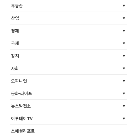
부동산
산업
경제
국제
정치
사회
오피니언
문화·라이프
뉴스발전소
이투데이TV
스페셜리포트