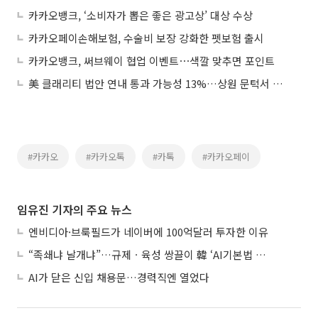
카카오뱅크, ‘소비자가 뽑은 좋은 광고상’ 대상 수상
카카오페이손해보험, 수술비 보장 강화한 펫보험 출시
카카오뱅크, 써브웨이 협업 이벤트⋯색깔 맞추면 포인트
美 클래리티 법안 연내 통과 가능성 13%…상원 문턱서 제동
#카카오
#카카오톡
#카톡
#카카오페이
임유진 기자의 주요 뉴스
엔비디아·브룩필드가 네이버에 100억달러 투자한 이유
“족쇄냐 날개냐”…규제ㆍ육성 쌍끌이 韓 ‘AI기본법 개정안’ 오늘 시행
AI가 닫은 신입 채용문…경력직엔 열었다