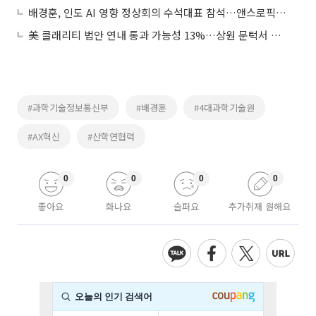
배경훈, 인도 AI 영향 정상회의 수석대표 참석…앤스로픽 CEO 면담
美 클래리티 법안 연내 통과 가능성 13%…상원 문턱서 제동
#과학기술정보통신부
#배경훈
#4대과학기술원
#AX혁신
#산학연협력
0
0
0
0
좋아요
화나요
슬퍼요
추가취재 원해요