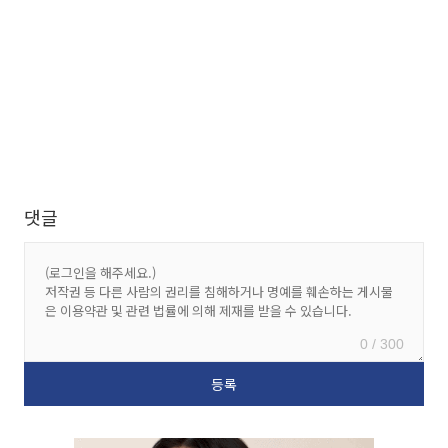
댓글
0 / 300