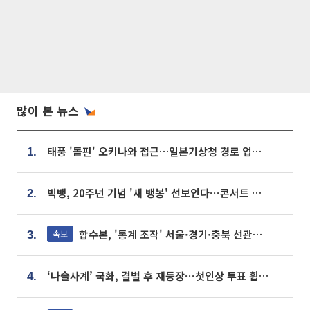
많이 본 뉴스
태풍 '돌핀' 오키나와 접근…일본기상청 경로 업데이트
1.
빅뱅, 20주년 기념 '새 뱅봉' 선보인다⋯콘서트 앞두고 팝업 개최
2.
합수본, '통계 조작' 서울·경기·충북 선관위 등 추가 압수수색
속보
3.
‘나솔사계’ 국화, 결별 후 재등장⋯첫인상 투표 휩쓸고 ‘인기녀’ 등극
4.