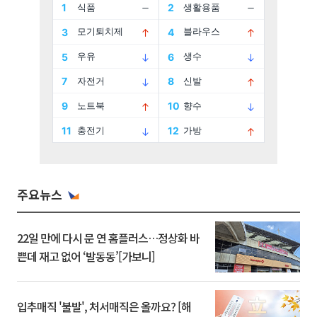
주요뉴스
22일 만에 다시 문 연 홈플러스…정상화 바
쁜데 재고 없어 ‘발동동’[가보니]
입추매직 '불발', 처서매직은 올까요? [해