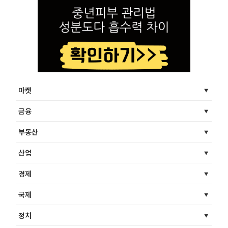
마켓
금융
부동산
산업
경제
국제
정치