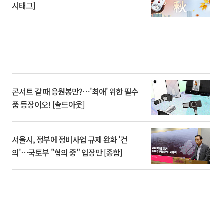
시태그]
콘서트 갈 때 응원봉만?⋯'최애' 위한 필수
품 등장이오! [솔드아웃]
서울시, 정부에 정비사업 규제 완화 '건
의'⋯국토부 "협의 중" 입장만 [종합]