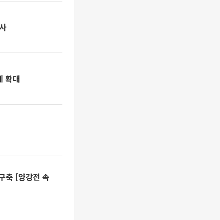
폐사
계 확대
 구축 [양강전 속