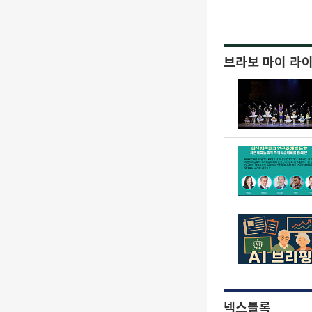
브라보 마이 라
넥스블록