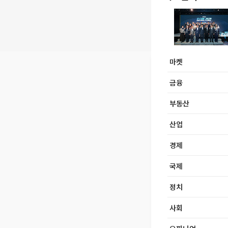
마켓
금융
부동산
산업
경제
국제
정치
사회