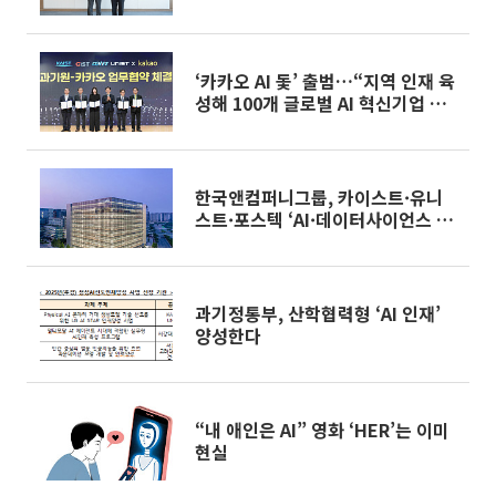
‘카카오 AI 돛’ 출범…“지역 인재 육
성해 100개 글로벌 AI 혁신기업 키
운다”
한국앤컴퍼니그룹, 카이스트·유니
스트·포스텍 ‘AI·데이터사이언스 경
진대회’ 후원
과기정통부, 산학협력형 ‘AI 인재’
양성한다
“내 애인은 AI” 영화 ‘HER’는 이미
현실