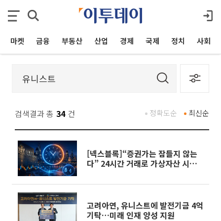
마켓
금융
부동산
산업
경제
국제
정치
사회
검색결과 총
34
건
정확도순
최신순
[넥스블록]“증권가는 잠들지 않는
다” 24시간 거래로 가상자산 시장
대응
고려아연, 유니스트에 발전기금 4억
기탁…미래 인재 양성 지원