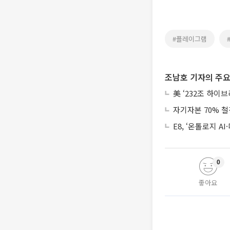
#플레이그램
조남호 기자의 주요
美 ‘232조 하이
자기자본 70% 철
E8, ‘온톨로지 
0
좋아요