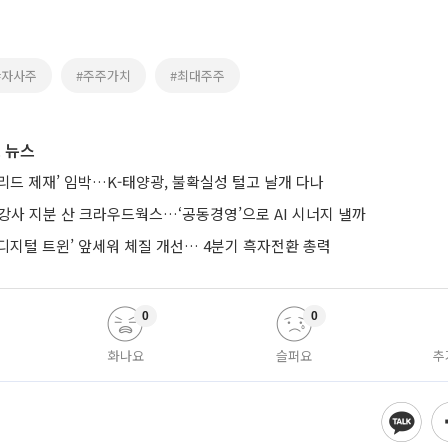
#자사주
#주주가치
#최대주주
 뉴스
브리드 제재’ 임박…K-태양광, 불확실성 털고 날개 다나
강사 지분 산 크라우드웍스…‘공동경영’으로 AI 시너지 낼까
AI·디지털 트윈’ 앞세워 체질 개선… 4분기 흑자전환 총력
0
0
화나요
슬퍼요
추