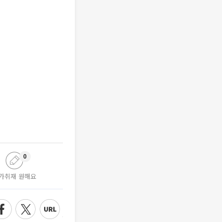
0
가취재 원해요