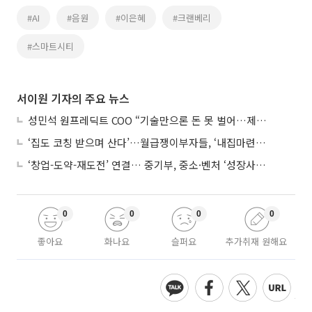
#AI
#음원
#이은혜
#크랜베리
#스마트시티
서이원 기자의 주요 뉴스
성민석 원프레딕트 COO “기술만으론 돈 못 벌어…제조 AI도 제품 돼야”
‘집도 코칭 받으며 산다’…월급쟁이부자들, ‘내집마련’ 신청 증가세
‘창업-도약-재도전’ 연결… 중기부, 중소·벤처 ‘성장사다리’ 짓는다
0
0
0
0
좋아요
화나요
슬퍼요
추가취재 원해요