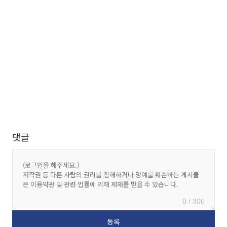
댓글
0 / 300