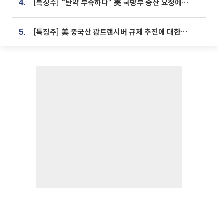
[특징주] “탄약 부족하다“ 美 국방부 증산 요청에⋯국내 방산주 급등세
4.
[특징주] 美 중국산 광트랜시버 규제 추진에 대한광통신 등 광통신株 강세
5.