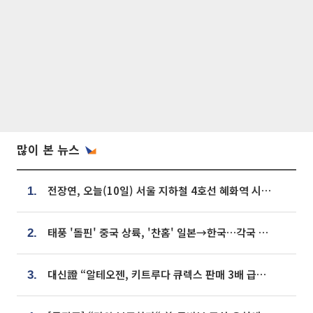
많이 본 뉴스
전장연, 오늘(10일) 서울 지하철 4호선 혜화역 시위…1호선 용산역 무정차
1.
태풍 '돌핀' 중국 상륙, '찬홈' 일본→한국…각국 기상청 예상 경로는?
2.
대신證 “알테오젠, 키트루다 큐렉스 판매 3배 급증…목표가 41만원 상향”
3.