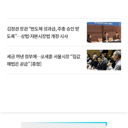
김정관 장관 “반도체 성과급, 주총 승인 받
도록”…상법·자본시장법 개정 시사
세금 꺼낸 정부에…오세훈 서울시장 “집값
해법은 공급” [종합]