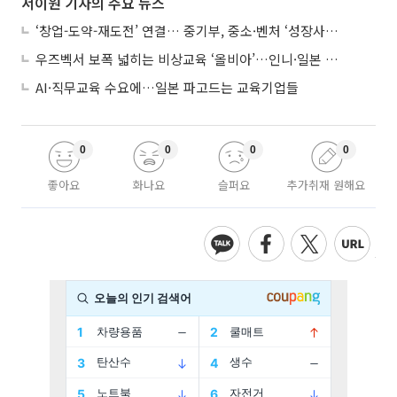
서이원 기자의 주요 뉴스
‘창업-도약-재도전’ 연결… 중기부, 중소·벤처 ‘성장사다리’ 짓는다
우즈벡서 보폭 넓히는 비상교육 ‘올비아’…인니·일본 진출 타진
AI·직무교육 수요에…일본 파고드는 교육기업들
0
0
0
0
좋아요
화나요
슬퍼요
추가취재 원해요