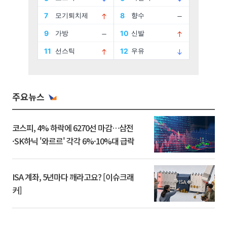
주요뉴스
코스피, 4% 하락에 6270선 마감…삼전
·SK하닉 '와르르' 각각 6%·10%대 급락
ISA 계좌, 5년마다 깨라고요? [이슈크래
커]