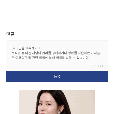
댓글
0 / 300