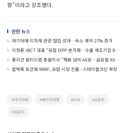
향”이라고 강조했다.
관련 뉴스
여기어때·지자체 관광 협업 성과…숙소 예약 27% 증가
이정륜 IBCT 대표 “유럽 DPP 본격화…수출 제조기업 80% 고객 목표”
황리건 원티드랩 총괄이사 “채용 넘어 AX로…글로벌 AX기업 목표”
블랙록 토큰화 MMF, 유럽 시장 진출∙∙∙스테이블코인 확장
#여기어때
#패키지여행
#OTA
#김승미
#김승미