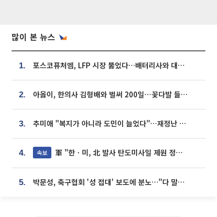
많이 본 뉴스
포스코퓨처엠, LFP 시장 뚫었다…배터리사와 대규모 장기 공급 합의
1.
아옳이, 한의사 김형배와 벌써 200일⋯꽃다발 들고 "프러포즈 아냐"
2.
추미애 "복지가 아니라 도민이 늘었다"…재정난 책임론 정면돌파
3.
軍 "한ㆍ미, 北 발사 탄도미사일 제원 정밀분석 중"
속보
4.
박문성, 축구협회 '성 접대' 보도에 분노…"다 말아먹으려고 작정했나"
5.