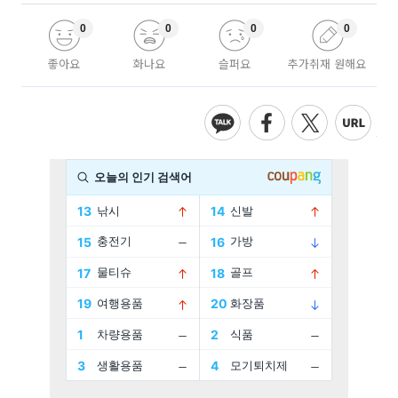
0
0
0
0
좋아요
화나요
슬퍼요
추가취재 원해요