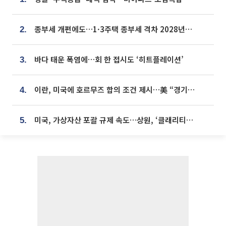
종부세 개편에도…1·3주택 종부세 격차 2028년부터 확대
2.
바다 태운 폭염에…회 한 접시도 ‘히트플레이션’
3.
이란, 미국에 호르무즈 합의 조건 제시…美 “경기 아직 안 끝나” [종합]
4.
미국, 가상자산 포괄 규제 속도…상원, ‘클래리티법’ 9월 절차투표 추진
5.