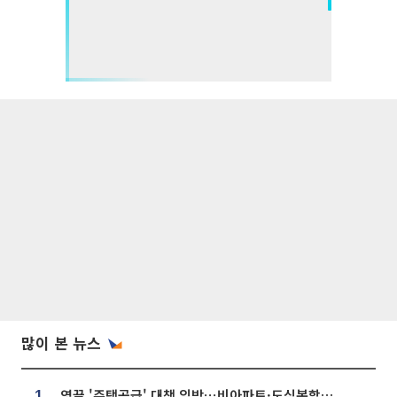
많이 본 뉴스
영끌 '주택공급' 대책 임박⋯비아파트·도심복합까지 총동원
1.