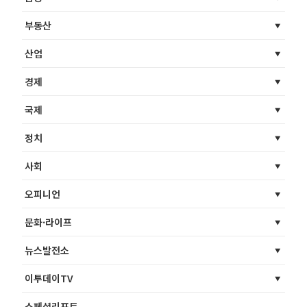
부동산
산업
경제
국제
정치
사회
오피니언
문화·라이프
뉴스발전소
이투데이TV
스페셜리포트