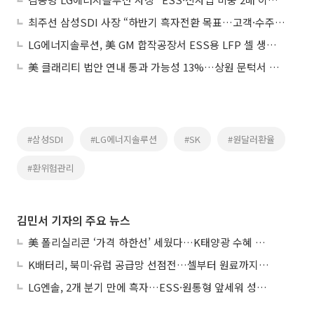
최주선 삼성SDI 사장 “하반기 흑자전환 목표…고객·수주 다양화”
LG에너지솔루션, 美 GM 합작공장서 ESS용 LFP 셀 생산 시작
美 클래리티 법안 연내 통과 가능성 13%…상원 문턱서 제동
#삼성SDI
#LG에너지솔루션
#SK
#원달러환율
#환위험관리
김민서 기자의 주요 뉴스
美 폴리실리콘 ‘가격 하한선’ 세웠다…K태양광 수혜 기대
K배터리, 북미·유럽 공급망 선점전…셀부터 원료까지 현지화
LG엔솔, 2개 분기 만에 흑자…ESS·원통형 앞세워 성장 가속