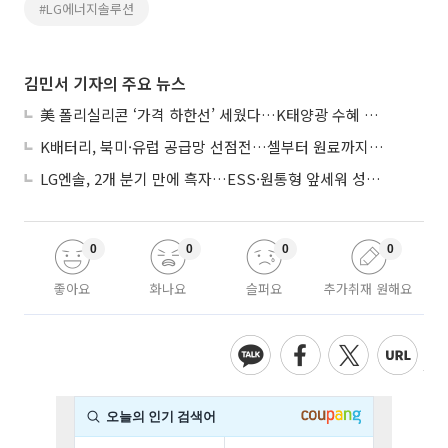
#LG에너지솔루션
김민서 기자의 주요 뉴스
美 폴리실리콘 ‘가격 하한선’ 세웠다…K태양광 수혜 기대
K배터리, 북미·유럽 공급망 선점전…셀부터 원료까지 현지화
LG엔솔, 2개 분기 만에 흑자…ESS·원통형 앞세워 성장 가속
0
0
0
0
좋아요
화나요
슬퍼요
추가취재 원해요