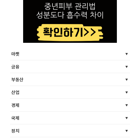
마켓
금융
부동산
산업
경제
국제
정치