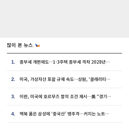
많이 본 뉴스
종부세 개편에도…1·3주택 종부세 격차 2028년부터 확대
1.
미국, 가상자산 포괄 규제 속도…상원, ‘클래리티법’ 9월 절차투표 추진
2.
이란, 미국에 호르무즈 합의 조건 제시…美 “경기 아직 안 끝나” [종합]
3.
맥북 품은 삼성에 ‘중국산’ 맹추격⋯커지는 노트북 OLED 시장
4.