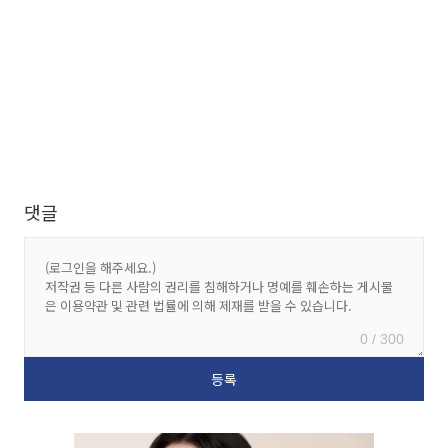
댓글
0 / 300