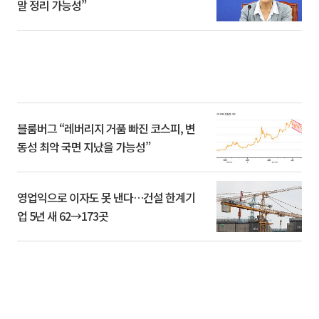
말 정리 가능성”
블룸버그 “레버리지 거품 빠진 코스피, 변
동성 최악 국면 지났을 가능성”
영업익으로 이자도 못 낸다…건설 한계기
업 5년 새 62→173곳