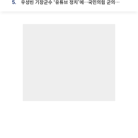
우성빈 기장군수 ‘유튜브 정치’에…국민의힘 군의원들 집단 반발
5.