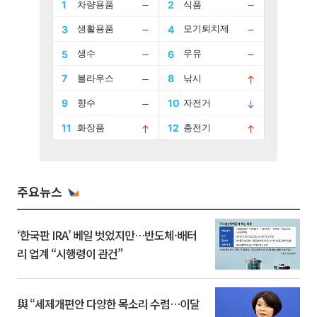
주요뉴스
‘한국판 IRA’ 베일 벗었지만…반도체·배터
리 업계 “시행령이 관건”
與 “세제개편안 다양한 목소리 수렴…이달