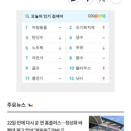
주요뉴스
22일 만에 다시 문 연 홈플러스…정상화 바
쁜데 재고 없어 ‘발동동’[가보니]