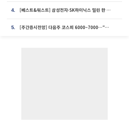
[베스트&워스트] 삼성전자·SK하이닉스 밀린 한 주…상상인증권은 85% 급등
4.
[주간증시전망] 다음주 코스피 6000~7000⋯“外人 수급은 정책이 변수”
5.