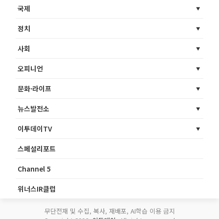
국제
정치
사회
오피니언
문화·라이프
뉴스발전소
이투데이TV
스페셜리포트
Channel 5
위너스IR클럽
무단전재 및 수집, 복사, 재배포, AI학습 이용 금지