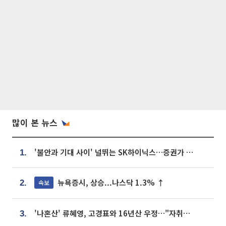
많이 본 뉴스
'불안과 기대 사이' 널뛰는 SK하이닉스…증권가 "HBM4·LTA 기반 펀터멘털 견고"
1.
뉴욕증시, 상승...나스닥 1.3% ↑
속보
2.
'나혼산' 류혜영, 고경표와 16년산 우정…"자취방서 부모님과 마주쳐"
3.