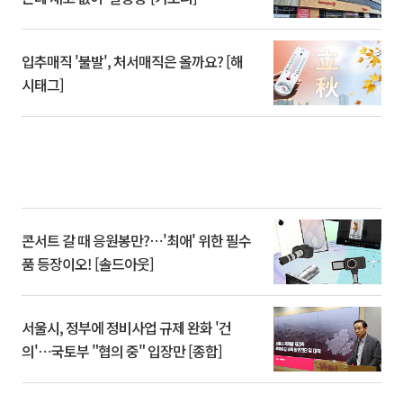
입추매직 '불발', 처서매직은 올까요? [해
시태그]
콘서트 갈 때 응원봉만?⋯'최애' 위한 필수
품 등장이오! [솔드아웃]
서울시, 정부에 정비사업 규제 완화 '건
의'⋯국토부 "협의 중" 입장만 [종합]