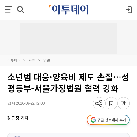
이투데이
사회
일반
소년범 대응·양육비 제도 손질⋯성
평등부-서울가정법원 협력 강화
입력 2026-03-22 12:00
강문정 기자
구글 선호매체 추가