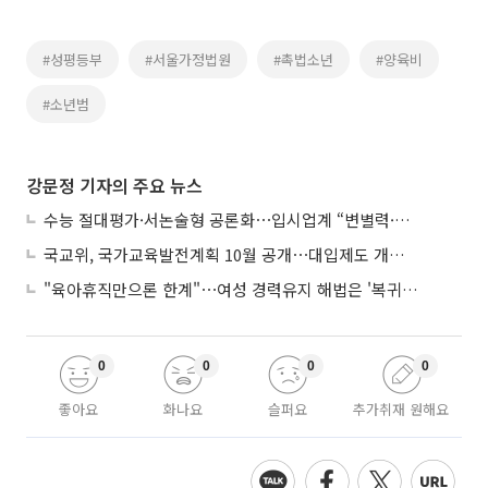
#성평등부
#서울가정법원
#촉법소년
#양육비
#소년범
강문정 기자의 주요 뉴스
수능 절대평가·서논술형 공론화⋯입시업계 “변별력·사교육 대책 먼저”
국교위, 국가교육발전계획 10월 공개⋯대입제도 개편 공론화 추진
"육아휴직만으론 한계"⋯여성 경력유지 해법은 '복귀 후 유연근무’
0
0
0
0
좋아요
화나요
슬퍼요
추가취재 원해요