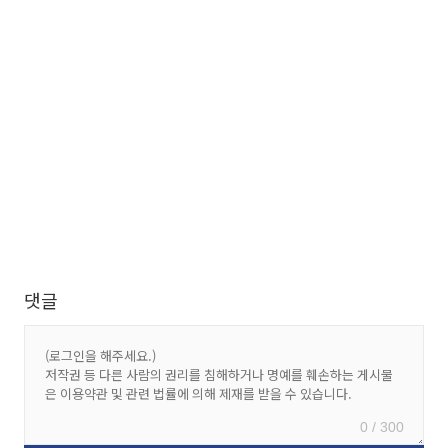
댓글
0 / 300