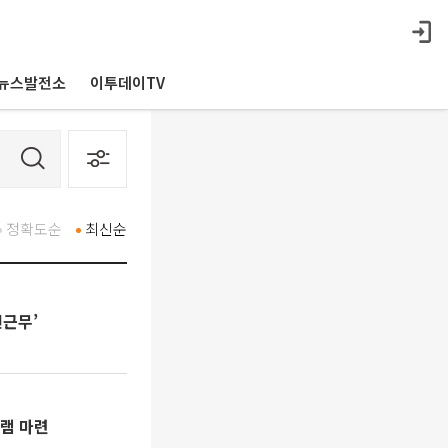
뉴스발전소
이투데이TV
정확도순
최신순
연근무’
램 마련