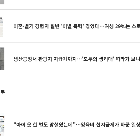
이혼·별거 경험자 절반 '이별 폭력' 겪었다⋯여성 29%는 스
생산공장서 관광지 지급기까지⋯'모두의 생리대' 따라가 보
족부
“아이 옷 한 벌도 망설였는데”⋯양육비 선지급제가 바꾼 일