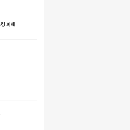
토킹 피해
니
상