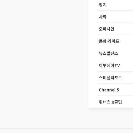
정치
사회
오피니언
문화·라이프
뉴스발전소
이투데이TV
스페셜리포트
Channel 5
위너스IR클럽