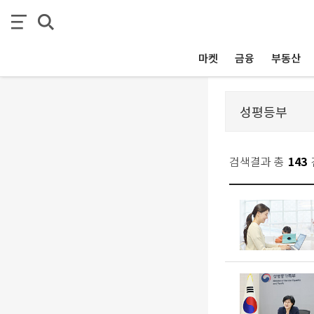
마켓
금융
부동산
검색결과 총
143