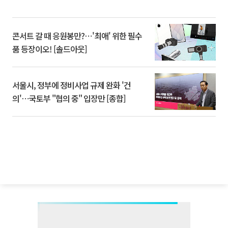
콘서트 갈 때 응원봉만?⋯'최애' 위한 필수
품 등장이오! [솔드아웃]
서울시, 정부에 정비사업 규제 완화 '건
의'⋯국토부 "협의 중" 입장만 [종합]