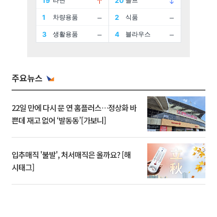
주요뉴스
22일 만에 다시 문 연 홈플러스…정상화 바
쁜데 재고 없어 ‘발동동’[가보니]
입추매직 '불발', 처서매직은 올까요? [해
시태그]