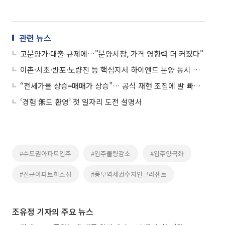
관련 뉴스
고분양가·대출 규제에…"분양시장, 가격 영향력 더 커졌다"
이촌·서초·반포·노량진 등 핵심지서 하이엔드 분양 동시 출격
“전세가율 상승=매매가 상승”… 공식 재현 조짐에 발 빠른 선점수요 몰리는 ‘양주’ 분양시장
‘경험 無도 환영’ 첫 일자리 도전 설명서
#수도권아파트입주
#입주물량감소
#입주양극화
#신규아파트희소성
#풍무역세권수자인그라센트
조유정 기자의 주요 뉴스