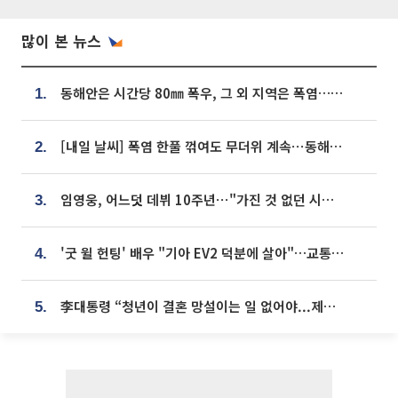
많이 본 뉴스
동해안은 시간당 80㎜ 폭우, 그 외 지역은 폭염…‘극과 극 날씨’
1.
[내일 날씨] 폭염 한풀 꺾여도 무더위 계속⋯동해안 이틀 연속 비
2.
임영웅, 어느덧 데뷔 10주년⋯"가진 것 없던 시절, 내 앞엔 20명의 팬뿐"
3.
'굿 윌 헌팅' 배우 "기아 EV2 덕분에 살아"…교통사고 후 안전성 극찬
4.
李대통령 “청년이 결혼 망설이는 일 없어야...제도상 불이익 조사”
5.