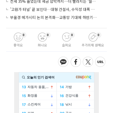
전세 35% 줄었는데 세금 압박까지⋯더 빨라지는 '월세화'
'고원가 터널' 끝 보인다…대형 건설사, 수익성 대폭 개선
부울경 메가시티 논의 본격화⋯교통망 기대에 하반기 분양시장 '주목'
0
0
0
0
좋아요
화나요
슬퍼요
추가취재 원해요