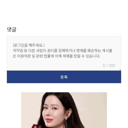
댓글
0 / 300