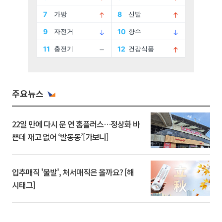
주요뉴스
22일 만에 다시 문 연 홈플러스…정상화 바
쁜데 재고 없어 ‘발동동’[가보니]
입추매직 '불발', 처서매직은 올까요? [해
시태그]