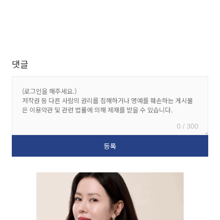
댓글
0 / 300