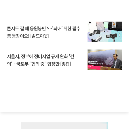
콘서트 갈 때 응원봉만?⋯'최애' 위한 필수
품 등장이오! [솔드아웃]
서울시, 정부에 정비사업 규제 완화 '건
의'⋯국토부 "협의 중" 입장만 [종합]