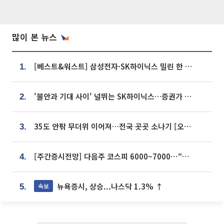
많이 본 뉴스
[베스트&워스트] 삼성전자·SK하이닉스 밀린 한 주…상상인증권은 85% 급등
1.
'불안과 기대 사이' 널뛰는 SK하이닉스…증권가 "HBM4·LTA 기반 펀터멘털 견고"
2.
35도 안팎 무더위 이어져…전국 곳곳 소나기 [오늘 날씨]
3.
[주간증시전망] 다음주 코스피 6000~7000⋯“外人 수급은 정책이 변수”
4.
뉴욕증시, 상승...나스닥 1.3% ↑
속보
5.