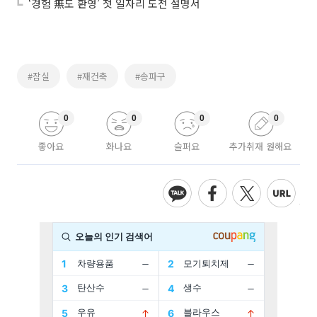
‘경험 無도 환영’ 첫 일자리 도전 설명서
#잠실
#재건축
#송파구
0
0
0
0
좋아요
화나요
슬퍼요
추가취재 원해요